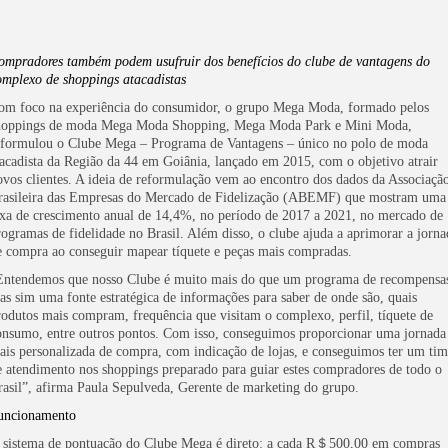
ompradores também podem usufruir dos benefícios do clube de vantagens do
omplexo de shoppings atacadistas
om foco na experiência do consumidor, o grupo Mega Moda, formado pelos
hoppings de moda Mega Moda Shopping, Mega Moda Park e Mini Moda,
eformulou o Clube Mega – Programa de Vantagens – único no polo de moda
tacadista da Região da 44 em Goiânia, lançado em 2015, com o objetivo atrair
ovos clientes. A ideia de reformulação vem ao encontro dos dados da Associaçã
rasileira das Empresas do Mercado de Fidelização (ABEMF) que mostram uma
axa de crescimento anual de 14,4%, no período de 2017 a 2021, no mercado de
rogramas de fidelidade no Brasil. Além disso, o clube ajuda a aprimorar a jorna
e compra ao conseguir mapear tíquete e peças mais compradas.
Entendemos que nosso Clube é muito mais do que um programa de recompensa
as sim uma fonte estratégica de informações para saber de onde são, quais
rodutos mais compram, frequência que visitam o complexo, perfil, tíquete de
onsumo, entre outros pontos. Com isso, conseguimos proporcionar uma jornada
ais personalizada de compra, com indicação de lojas, e conseguimos ter um ti
e atendimento nos shoppings preparado para guiar estes compradores de todo o
rasil”, afirma Paula Sepulveda, Gerente de marketing do grupo.
uncionamento
 sistema de pontuação do Clube Mega é direto: a cada R＄500,00 em compras