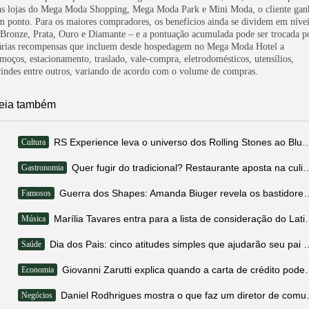
as lojas do Mega Moda Shopping, Mega Moda Park e Mini Moda, o cliente gan
m ponto. Para os maiores compradores, os benefícios ainda se dividem em níve
 Bronze, Prata, Ouro e Diamante – e a pontuação acumulada pode ser trocada p
árias recompensas que incluem desde hospedagem no Mega Moda Hotel a
lmoços, estacionamento, traslado, vale-compra, eletrodomésticos, utensílios,
rindes entre outros, variando de acordo com o volume de compras.
eia também
RS Experience leva o universo dos Rolling Stones
Cultura
Quer fugir do tradicional? Restaurante aposta na cul
Gastronomia
Guerra dos Shapes: Amanda Biuger revela os ba
Famosos
Marília Tavares entra para a li
Música
Dia dos Pais: cinco atitudes simples qu
Saúde
Giovanni Zarutti explica quando 
Economia
Daniel Rodhrigues mo
Negócios