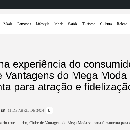
Moda
Famosos
Lifestyle
Moda
Saúde
Turismo
Cultura
Beleza
na experiência do consumido
e Vantagens do Mega Moda 
ta para atração e fidelizaçã
VER
11 DE ABRIL DE 2024