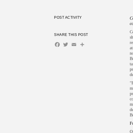
POST ACTIVITY
C
c
C
SHARE THIS POST
s
r
Facebook
Twitter
Email
Share
a
n
B
t
p
d
“
m
p
c
m
d
B
F
O