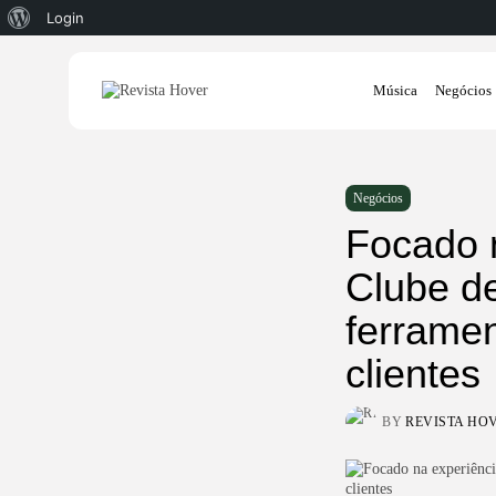
Sobre
Login
o
Search
WordPress
Música
Negócios
for:
Negócios
Focado 
Clube d
ferramen
clientes
BY
REVISTA HO