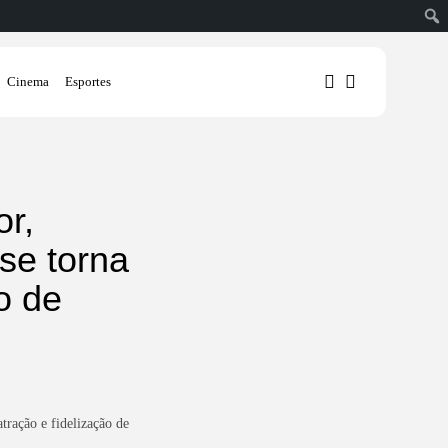
Cinema
Esportes
1
1
r,
se torna
Sorry, you have no bookmarks
yet.
o de
0