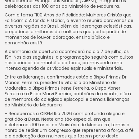
Beneficentes Evangélicas Mundial (CIBEM), integrada às
celebrações dos 100 anos do Ministério de Madureira.
Com o tema “100 Anos de Fidelidade: Mulheres Cristãs que
Edificam o Altar da História”, o evento reunirá caravanas de
diversas regiões do Brasil, além de lideranças eclesiásticas,
pregadores e milhares de mulheres que participarão de
momentos de louvor, adoração, ensino bíblico e
comunhão cristã.
A cerimônia de abertura acontecerá no dia 7 de julho, às
19h. Nos dias seguintes, a programação seguirá com cultos
nos períodos da manhã e da tarde, promovendo uma
intensa agenda de atividades espirituais e ministeriais.
Entre as lideranças confirmadas estão o Bispo Primaz Dr.
Manoel Ferreira, presidente vitalício do Ministério de
Madureira, a Bispa Primaz Irene Ferreira, o Bispo Abner
Ferreira e a Bispa Marvi Ferreira, anfitriões do evento, além
de membros do colegiado episcopal e demais lideranças
do Ministério de Madureira.
– Recebemos a CIBEM Rio 2026 com profunda alegria e
gratidão a Deus. Neste ano tão especial, em que
celebramos 100 anos do Ministério de Madureira, temos a
honra de sediar um congresso que representa a força, a fé
e a dedicação das mulheres que fazem parte desta