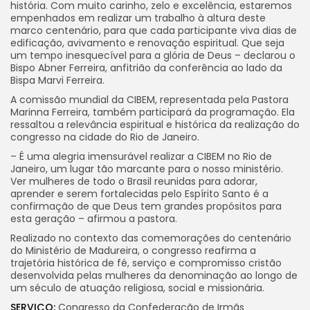
história. Com muito carinho, zelo e excelência, estaremos
empenhados em realizar um trabalho à altura deste
marco centenário, para que cada participante viva dias de
edificação, avivamento e renovação espiritual. Que seja
um tempo inesquecível para a glória de Deus – declarou o
Bispo Abner Ferreira, anfitrião da conferência ao lado da
Bispa Marvi Ferreira.
A comissão mundial da CIBEM, representada pela Pastora
Marinna Ferreira, também participará da programação. Ela
ressaltou a relevância espiritual e histórica da realização do
congresso na cidade do Rio de Janeiro.
– É uma alegria imensurável realizar a CIBEM no Rio de
Janeiro, um lugar tão marcante para o nosso ministério.
Ver mulheres de todo o Brasil reunidas para adorar,
aprender e serem fortalecidas pelo Espírito Santo é a
confirmação de que Deus tem grandes propósitos para
esta geração – afirmou a pastora.
Realizado no contexto das comemorações do centenário
do Ministério de Madureira, o congresso reafirma a
trajetória histórica de fé, serviço e compromisso cristão
desenvolvida pelas mulheres da denominação ao longo de
um século de atuação religiosa, social e missionária.
SERVIÇO:
Congresso da Confederação de Irmãs