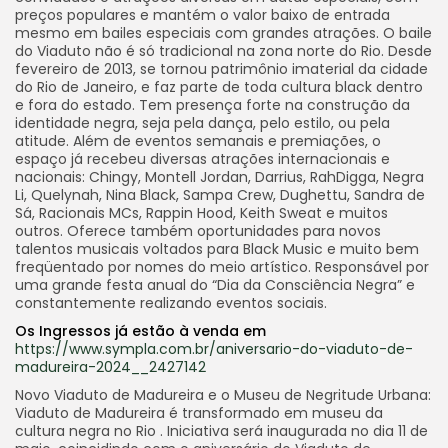
preços populares e mantém o valor baixo de entrada
mesmo em bailes especiais com grandes atrações. O baile
do Viaduto não é só tradicional na zona norte do Rio. Desde
fevereiro de 2013, se tornou patrimônio imaterial da cidade
do Rio de Janeiro, e faz parte de toda cultura black dentro
e fora do estado. Tem presença forte na construção da
identidade negra, seja pela dança, pelo estilo, ou pela
atitude. Além de eventos semanais e premiações, o
espaço já recebeu diversas atrações internacionais e
nacionais: Chingy, Montell Jordan, Darrius, RahDigga, Negra
Li, Quelynah, Nina Black, Sampa Crew, Dughettu, Sandra de
Sá, Racionais MCs, Rappin Hood, Keith Sweat e muitos
outros. Oferece também oportunidades para novos
talentos musicais voltados para Black Music e muito bem
freqüentado por nomes do meio artístico. Responsável por
uma grande festa anual do “Dia da Consciência Negra” e
constantemente realizando eventos sociais.
Os Ingressos já estão à venda em
https://www.sympla.com.br/aniversario-do-viaduto-de-
madureira-2024__2427142
Novo Viaduto de Madureira e o Museu de Negritude Urbana:
Viaduto de Madureira é transformado em museu da
cultura negra no Rio . Iniciativa será inaugurada no dia 11 de