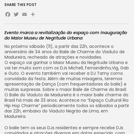
SHARE THIS POST
Facebook
Twitter
Email
Share
Evento marca a revitalização do espaço com inauguração
do Maior Museu de Negritude Urbana
No próximo sábado (11), a partir das 22h, acontece o
aniversário de 34 anos do Baile de Charme do Viaduto de
Madureira, recheado de atrações e novidades.
O espaço vai ganhar o Maior Museu da Negritude Urbana e
vai ter muito som com os DJs Michell, Fernandinho,Vig, Gab
e Guto. O evento também vai receber a DJ Tamy como
convidada da festa. Além de muitas mixagens, teremos
apresentação de Dança (com frequentadores do baile) e
muitas surpresas. Sobre o maior Baile de Charme do Brasil:
O Baile do Viaduto de Madureira é o maior baile charme do
Brasil há mais de 33 anos. Acontece no “Espaço Cultural Rio
Hip Hop Charme” periodicamente todos os sábados a partir
das 22h, embaixo do Viaduto Negrão de Lima, em
Madureira.
O baile tem os seus DJs residentes e sempre recebe DJs
convidados e atrações diversas em datas especiais, com