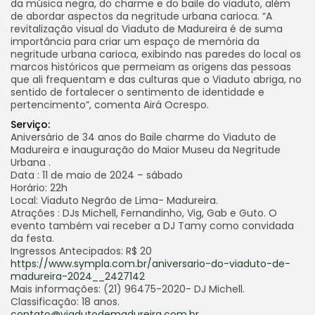
da música negra, do charme e do baile do viaduto, além
de abordar aspectos da negritude urbana carioca. “A
revitalização visual do Viaduto de Madureira é de suma
importância para criar um espaço de memória da
negritude urbana carioca, exibindo nas paredes do local os
marcos históricos que permeiam as origens das pessoas
que ali frequentam e das culturas que o Viaduto abriga, no
sentido de fortalecer o sentimento de identidade e
pertencimento”, comenta Airá Ocrespo.
Serviço:
Aniversário de 34 anos do Baile charme do Viaduto de
Madureira e inauguração do Maior Museu da Negritude
Urbana .
Data : 11 de maio de 2024 – sábado
Horário: 22h
Local: Viaduto Negrão de Lima- Madureira.
Atrações : DJs Michell, Fernandinho, Vig, Gab e Guto. O
evento também vai receber a DJ Tamy como convidada
da festa.
Ingressos Antecipados: R$ 20
https://www.sympla.com.br/aniversario-do-viaduto-de-
madureira-2024__2427142
Mais informações: (21) 96475-2020- DJ Michell.
Classificação: 18 anos.
contato@viadutodemadureira.com.br