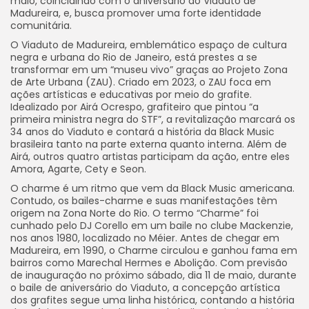
maio, coincidindo com o aniversário do Viaduto de
Madureira, e, busca promover uma forte identidade
comunitária.
O Viaduto de Madureira, emblemático espaço de cultura
negra e urbana do Rio de Janeiro, está prestes a se
transformar em um “museu vivo” graças ao Projeto Zona
de Arte Urbana (ZAU). Criado em 2023, o ZAU foca em
ações artísticas e educativas por meio do grafite.
Idealizado por Airá Ocrespo, grafiteiro que pintou “a
primeira ministra negra do STF”, a revitalização marcará os
34 anos do Viaduto e contará a história da Black Music
brasileira tanto na parte externa quanto interna. Além de
Airá, outros quatro artistas participam da ação, entre eles
Amora, Agarte, Cety e Seon.
O charme é um ritmo que vem da Black Music americana.
Contudo, os bailes-charme e suas manifestações têm
origem na Zona Norte do Rio. O termo “Charme” foi
cunhado pelo DJ Corello em um baile no clube Mackenzie,
nos anos 1980, localizado no Méier. Antes de chegar em
Madureira, em 1990, o Charme circulou e ganhou fama em
bairros como Marechal Hermes e Abolição. Com previsão
de inauguração no próximo sábado, dia 11 de maio, durante
o baile de aniversário do Viaduto, a concepção artística
dos grafites segue uma linha histórica, contando a história