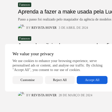
Famosos
Aprenda a fazer a make usada pela Lud
Passo a passo foi realizado pelo maquiador da agência de modelo
BY
REVISTA HOVER
3 DE ABRIL DE 2024
Famosos
Jovem brasileiro busca superar desafio
We value your privacy
Renato dos Santos Silva Vieira, conhecido como “Senhor300”, traz
We use cookies to enhance your browsing experience, serve
BY
REVISTA HOVER
1 DE ABRIL DE 2024
personalised ads or content, and analyse our traffic. By clicking
"Accept All", you consent to our use of cookies.
Famosos
Juliana Fiuza faz lançamento de sua m
Customise
Reject All
Accept All
Juliana Fiuza que já atua na área da beleza por mais de vinte e 
BY
REVISTA HOVER
28 DE MARÇO DE 2024