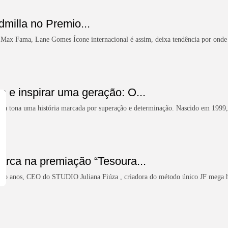
milla no Premio...
s Max Fama, Lane Gomes Ícone internacional é assim, deixa tendência por ond
s e inspirar uma geração: O...
 à tona uma história marcada por superação e determinação. Nascido em 1999, R
arca na premiação “Tesoura...
quatro anos, CEO do STUDIO Juliana Fiúza , criadora do método único JF mega ha