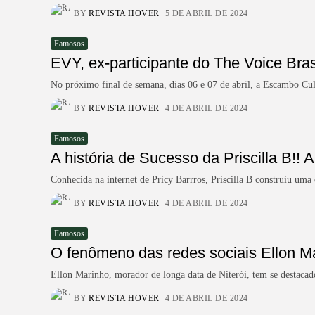
BY
REVISTA HOVER
5 DE ABRIL DE 2024
Famosos
EVY, ex-participante do The Voice Brasil
No próximo final de semana, dias 06 e 07 de abril, a Escambo Cu
BY
REVISTA HOVER
4 DE ABRIL DE 2024
Famosos
A história de Sucesso da Priscilla B!! 
Conhecida na internet de Pricy Barrros, Priscilla B construiu um
BY
REVISTA HOVER
4 DE ABRIL DE 2024
Famosos
O fenômeno das redes sociais Ellon Ma
Ellon Marinho, morador de longa data de Niterói, tem se destacad
BY
REVISTA HOVER
4 DE ABRIL DE 2024