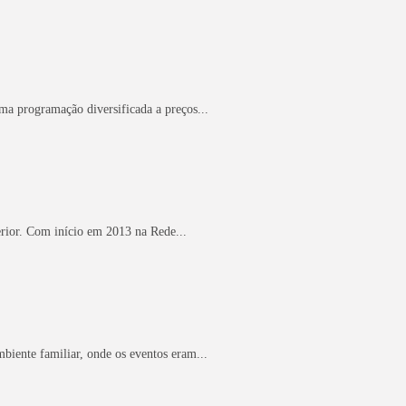
ma programação diversificada a preços...
erior. Com início em 2013 na Rede...
biente familiar, onde os eventos eram...