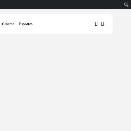
Cinema
Esportes
1
1
Sorry, you have no bookmarks
yet.
0