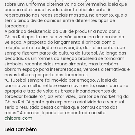
sobre um uniforme alternativo na cor vermelha, ideia que
acabou não sendo levada adiante oficialmente. A
repercussão nas redes sociais mostrou, no entanto, que o
tema ainda divide opiniões entre diferentes tipos de
torcedores.
A partir da desistência da CBF de produzir a nova cor, a
Chico Rei aposta em sua versão vermelha da camisa da
Seleção. A proposta do lançamento é brincar com a
relação entre tradição e reinvenção, dois elementos que
sempre fizeram parte da cultura do futebol. Ao longo das
décadas, os uniformes da seleção brasileira se tornaram
símbolos reconhecidos mundialmente, mas também
abriram espaço para interpretações, versões alternativas e
novas leituras por parte dos torcedores.
“O futebol sempre foi movido por emoção. A ideia da
camisa vermelha reflete esse movimento, assim como se
apropria e traz de volta as brasas incandescentes do
torcedor brasileiro ”, diz Vitor Vizeu, diretor de marketing da
Chico Rei. “A gente quis explorar a criatividade e ver qual
seria o resultado dessa camisa que tomou conta das
redes.” A camisa já pode ser encontrada no site
chicorei.com
Leia também