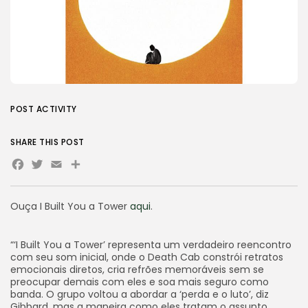
POST ACTIVITY
SHARE THIS POST
Facebook
Twitter
Email
Share
Ouça I Built You a Tower
aqui
.
“‘I Built You a Tower’ representa um verdadeiro reencontro
com seu som inicial, onde o Death Cab constrói retratos
emocionais diretos, cria refrões memoráveis sem se
preocupar demais com eles e soa mais seguro como
banda. O grupo voltou a abordar a ‘perda e o luto’, diz
Gibbard, mas a maneira como eles tratam o assunto