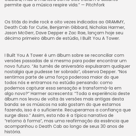
permite que a música respire vida.” —
Pitchfork
Os titãs do indie rock e oito vezes indicados ao GRAMMY,
Death Cab for Cutie, Benjamin Gibbard, Nicholas Harmer,
Jason McGerr, Dave Depper e Zac Rae, lançam hoje seu
décimo primeiro álbum de estúdio,
I Built You A Tower.
I Built You A Tower
é um álbum sobre se reconciliar com
versões passadas de si mesmo para poder encontrar um
novo futuro. “As turnês de aniversário expulsaram qualquer
nostalgia que pudesse ter sobrado”, observa Depper. “Nos
sentimos parte de uma força poderosa maior do que
todos nós e entramos no estúdio pensando: como
podemos capturar essa sensação e transformá-la em
algo novo?” Harmer acrescenta: “Toda a experiência deste
álbum nos levou de volta às versões mais antigas desta
banda: se os músicos na sala gostam do que estamos
fazendo, isso é o suficiente. Recuperamos a confiança que
surge disso.” Assim, esta não é a típica narrativa de
“retorno à forma”, mas uma reafirmação da essência que
acompanhou o Death Cab ao longo de seus 30 anos de
história.