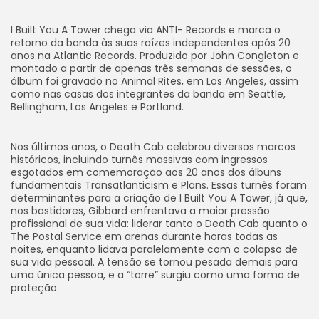
I Built You A Tower
chega via ANTI- Records e marca o
retorno da banda às suas raízes independentes após 20
anos na Atlantic Records. Produzido por John Congleton e
montado a partir de apenas três semanas de sessões, o
álbum foi gravado no Animal Rites, em Los Angeles, assim
como nas casas dos integrantes da banda em Seattle,
Bellingham, Los Angeles e Portland.
Nos últimos anos, o Death Cab celebrou diversos marcos
históricos, incluindo turnês massivas com ingressos
esgotados em comemoração aos 20 anos dos álbuns
fundamentais Transatlanticism e Plans. Essas turnês foram
determinantes para a criação de
I Built You A Tower
, já que,
nos bastidores, Gibbard enfrentava a maior pressão
profissional de sua vida: liderar tanto o Death Cab quanto o
The Postal Service em arenas durante horas todas as
noites, enquanto lidava paralelamente com o colapso de
sua vida pessoal. A tensão se tornou pesada demais para
uma única pessoa, e a “torre” surgiu como uma forma de
proteção.