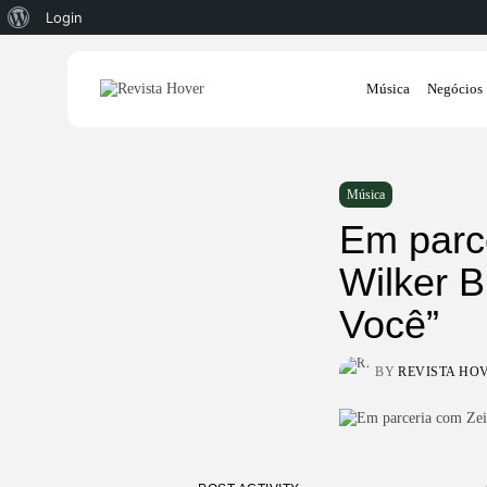
Sobre
Login
o
Search
WordPress
Música
Negócios
for:
Música
Em parce
Wilker B
Você”
BY
REVISTA HO