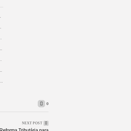
 ao Blue Note São...
inária amazônica para o Dia...
stidores do reality que promete...
sta de consideração do Latin Grammy com...
e ajudarão seu pai a cuidar...
a carta de crédito pode fazer sentido na...
stra o que faz um diretor de comunicação na prática
0
NEXT POST
Reforma Tributária para