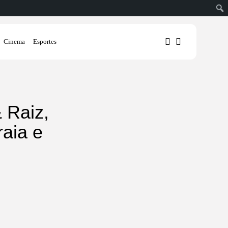
Cinema
Esportes
1
1
 Raiz,
raia e
Sorry, you have no bookmarks
yet.
0