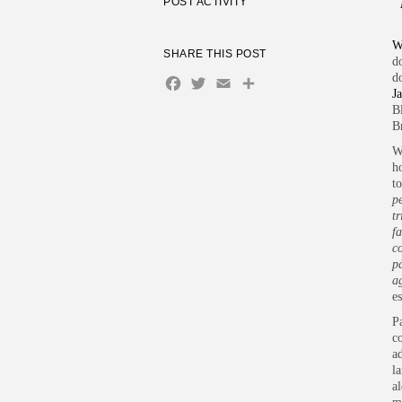
POST ACTIVITY
W
SHARE THIS POST
d
d
Facebook
Twitter
Email
Share
J
B
Br
W
h
t
p
t
f
c
p
a
es
P
c
a
l
a