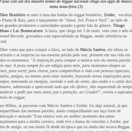
Faixa com um dos maiores nomes do reggae nacional chega aos apps de músic
nesta sexta-feira (3)
ilker Brasileiro
se uniu à uma das lendas do reggae brasileiro,
Zeider
, vocalist
o Planta & Raiz, para o lançamento de “Amor, Sol, Praia e Você”, ao lado de
ois grandes produtores e autoridades quando a gente fala do gênero:
Thiago
ahbass
e
Luc Bonnecarrere
. A faixa, que chega em 3 de maio, vem com o selo d
lessed Records, gravadora com especialidade no Reggae, sendo referência no
asil.
ilker conta que para compor a faixa, ao lado de
Márcio Santtos
, ele olhou ao
orizonte e se inspirou na sua enorme paixão pelo mar, presente em sua vida em
odos os momentos. “
A inspiração para compor a música veio da imensa paixão
elo mar. A praia sempre foi um refúgio para mim, para momentos alegres ou
ristes, para sorrir, para chorar, para compartilhar a vida com pessoas especiais,
amília, amigos, ou mesmo para estar sozinho, buscando novas inspirações para
ompor, renovando as energias, ouvindo o som do vento, das ondas e o canto dos
ássaros, admirando e apreciando tudo que ele oferece, não esquecendo de sempr
gradecer e pedir por mais amor, paz e proteção, ao Criador
!”, revela o aspirant
trela do reggae.
ara Wilker, as parcerias com Márcio Santtos e Zeider, foi algo natural, já que
ompartilham das mesmas paixões, ainda compartilhando um laço forte de
dmiração e amizade:“Essa música veio no melhor momento dos meus
ançamentos para a minha carreira, onde tive a honra de convidar o Zeider, que
lém de amigo, eu sou muito fã desde da época que eu ainda não tocava Reggae,