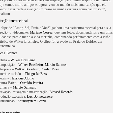
as já ouvia suas músicas e daí veio inspiração para minha trajetória na música.
oje somos muito amigos e, agora, vem ao mundo mais uma canção que ele
ceitou fazer parte e avançar um passo na minha carreira como cantor solo”,
nalizou.
ireção internacional
 clipe de “Amor, Sol, Praia e Você” ganhou uma assinatura especial para a sua
ireção: o videomaker
Mariano Correa
, que tem fotos, documentários e um olhar
uidadoso para o mar e a vida marinha, combinando perfeitamente com a visão
rtística de Wilker Brasileiro. O clipe foi gravado na Praia do Boldró, em
ernambuco.
icha Técnica
rtista –
Wilker Brasileiro
omposição –
Wilker Brasileiro, Márcio Santtos
ntérprete –
Wilker Brasileiro, Zeider Pirez
ateria e teclado –
Thiago JahBass
etais –
Henrique Albino
ontra-Baixo –
Osvaldo Pereira
uitarra –
Marcio Sampaio
ravação, mixagem e masterização:
Blessed Records
rodução executiva:
Luc Bonnecarrere
istribuição :
Soundsystem Brazil