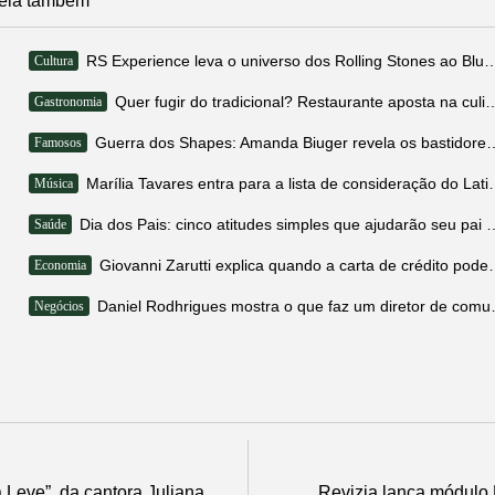
eia também
RS Experience leva o universo dos Rolling Stones
Cultura
Quer fugir do tradicional? Restaurante aposta na cul
Gastronomia
Guerra dos Shapes: Amanda Biuger revela os ba
Famosos
Marília Tavares entra para a li
Música
Dia dos Pais: cinco atitudes simples qu
Saúde
Giovanni Zarutti explica quando 
Economia
Daniel Rodhrigues mo
Negócios
Leve”, da cantora Juliana
Revizia lança módulo 