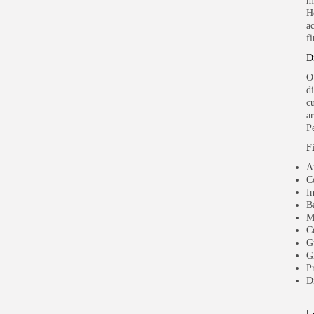
m
H
a
fi
D
O
d
c
a
P
F
A
C
I
B
M
C
G
G
P
D