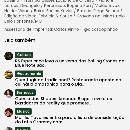
Basilino / Trompa: Ulisses Luciano de Oliveira / Piano e
cordas: Deângelo / Percussão: Rogério San / Violão e voz:
Helder Viana / Baixo: Enéias Xavier / Bateria: Pingo Balona /
Edição de vídeo: Fabrício S. Sousa / Gravado no Usinastudio,
Belo Horizonte/MG
Assessoria de imprensa: Carlos Pinho – @dicasdopinhao
Leia também
Cultura
RS Experience leva o universo dos Rolling Stones ao
Blue Note São...
Gastronomia
Quer fugir do tradicional? Restaurante aposta na
culinária amazônica para o Dia...
Famosos
Guerra dos Shapes: Amanda Biuger revela os
bastidores do reality que promete...
Música
Marília Tavares entra para a lista de consideração
do Latin Grammy com...