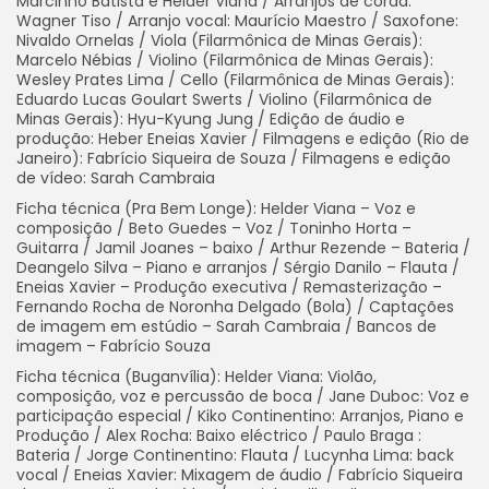
Marcinho Batista e Helder Viana / Arranjos de corda:
Wagner Tiso / Arranjo vocal: Maurício Maestro / Saxofone:
Nivaldo Ornelas / Viola (Filarmônica de Minas Gerais):
Marcelo Nébias / Violino (Filarmônica de Minas Gerais):
Wesley Prates Lima / Cello (Filarmônica de Minas Gerais):
Eduardo Lucas Goulart Swerts / Violino (Filarmônica de
Minas Gerais): Hyu-Kyung Jung / Edição de áudio e
produção: Heber Eneias Xavier / Filmagens e edição (Rio de
Janeiro): Fabrício Siqueira de Souza / Filmagens e edição
de vídeo: Sarah Cambraia
Ficha técnica (Pra Bem Longe): Helder Viana – Voz e
composição / Beto Guedes – Voz / Toninho Horta –
Guitarra / Jamil Joanes – baixo / Arthur Rezende – Bateria /
Deangelo Silva – Piano e arranjos / Sérgio Danilo – Flauta /
Eneias Xavier – Produção executiva / Remasterização –
Fernando Rocha de Noronha Delgado (Bola) / Captações
de imagem em estúdio – Sarah Cambraia / Bancos de
imagem – Fabrício Souza
Ficha técnica (Buganvília): Helder Viana: Violão,
composição, voz e percussão de boca / Jane Duboc: Voz e
participação especial / Kiko Continentino: Arranjos, Piano e
Produção / Alex Rocha: Baixo eléctrico / Paulo Braga :
Bateria / Jorge Continentino: Flauta / Lucynha Lima: back
vocal / Eneias Xavier: Mixagem de áudio / Fabrício Siqueira