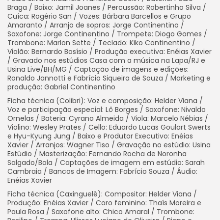
Braga / Baixo: Jamil Joanes / Percussão: Robertinho Silva /
Cuíca: Rogério San / Vozes: Bárbara Barcellos e Grupo
Amaranto / Arranjo de sopros: Jorge Continentino /
Saxofone: Jorge Continentino / Trompete: Diogo Gomes /
Trombone: Marlon Sette / Teclado: Kiko Continentino /
Violão: Bernardo Bosísio / Produção executiva: Enéias Xavier
/ Gravado nos estúdios Casa com a música na Lapa/RJ e
Usina Live/BH/MG / Captação de imagens e edições:
Ronaldo Jannotti e Fabrício Siqueira de Souza / Marketing e
produção: Gabriel Continentino
Ficha técnica (Colibri): Voz e composição: Helder Viana /
Voz e participação especial: Lô Borges / Saxofone: Nivaldo
Ornelas / Bateria: Cyrano Almeida / Viola: Marcelo Nébias /
Violino: Wesley Prates / Cello: Eduardo Lucas Goulart Swerts
e Hyu-Kyung Jung / Baixo e Produtor Executivo: Enéias
Xavier / Arranjos: Wagner Tiso / Gravação no estúdio: Usina
Estúdio / Masterização: Fernando Rocha de Noronha
Salgado/Bola / Captações de imagem em estúdio: Sarah
Cambraia / Bancos de Imagem: Fabrício Souza / Áudio:
Enéias Xavier
Ficha técnica (Caxinguelê): Compositor: Helder Viana /
Produção: Enéias Xavier / Coro feminino: Thaís Moreira e
Paula Rosa / Saxofone alto: Chico Amaral / Trombone: