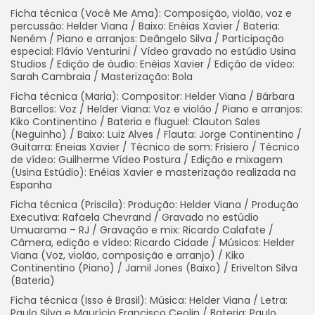
Ficha técnica (Você Me Ama): Composição, violão, voz e
percussão: Helder Viana / Baixo: Enéias Xavier / Bateria:
Neném / Piano e arranjos: Deângelo Silva / Participação
especial: Flávio Venturini / Vídeo gravado no estúdio Usina
Studios / Edição de áudio: Enéias Xavier / Edição de vídeo:
Sarah Cambraia / Masterização: Bola
Ficha técnica (Maria): Compositor: Helder Viana / Bárbara
Barcellos: Voz / Helder Viana: Voz e violão / Piano e arranjos:
Kiko Continentino / Bateria e fluguel: Clauton Sales
(Neguinho) / Baixo: Luiz Alves / Flauta: Jorge Continentino /
Guitarra: Eneias Xavier / Técnico de som: Frisiero / Técnico
de vídeo: Guilherme Vídeo Postura / Edição e mixagem
(Usina Estúdio): Enéias Xavier e masterização realizada na
Espanha
Ficha técnica (Priscila): Produção: Helder Viana / Produção
Executiva: Rafaela Chevrand / Gravado no estúdio
Umuarama – RJ / Gravação e mix: Ricardo Calafate /
Câmera, edição e vídeo: Ricardo Cidade / Músicos: Helder
Viana (Voz, violão, composição e arranjo) / Kiko
Continentino (Piano) / Jamil Jones (Baixo) / Erivelton Silva
(Bateria)
Ficha técnica (Isso é Brasil): Música: Helder Viana / Letra:
Paulo Silva e Maurício Francisco Ceolin / Bateria: Paulo