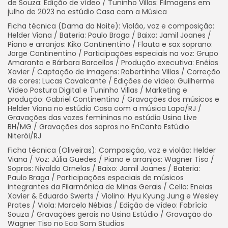
de Souza: Edição de vídeo / Tuninho Villas: Filmagens em
julho de 2023 no estúdio Casa com a Música
Ficha técnica (Dama da Noite): Violão, voz e composição:
Helder Viana / Bateria: Paulo Braga / Baixo: Jamil Joanes /
Piano e arranjos: Kiko Continentino / Flauta e sax soprano:
Jorge Continentino / Participações especiais na voz: Grupo
Amaranto e Bárbara Barcellos / Produção executiva: Enéias
Xavier / Captação de imagens: Robertinha Villas / Correção
de cores: Lucas Cavalcante / Edições de vídeo: Guilherme
Vídeo Postura Digital e Tuninho Villas / Marketing e
produção: Gabriel Continentino / Gravações dos músicos e
Helder Viana no estúdio Casa com a música Lapa/RJ /
Gravações das vozes femininas no estúdio Usina Live
BH/MG / Gravações dos sopros no EnCanto Estúdio
Niterói/RJ
Ficha técnica (Oliveiras): Composição, voz e violão: Helder
Viana / Voz: Júlia Guedes / Piano e arranjos: Wagner Tiso /
Sopros: Nivaldo Ornelas / Baixo: Jamil Joanes / Bateria:
Paulo Braga / Participações especiais de músicos
integrantes da Filarmônica de Minas Gerais / Cello: Eneias
Xavier & Eduardo Swerts / Violino: Hyu Kyung Jung e Wesley
Prates / Viola: Marcelo Nébias / Edição de vídeo: Fabrício
Souza / Gravações gerais no Usina Estúdio / Gravação do
Wagner Tiso no Eco Som Studios