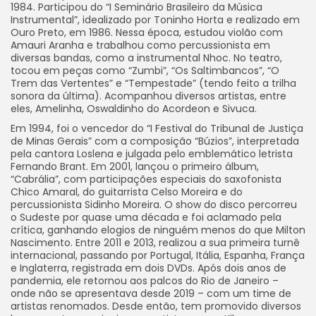
1984. Participou do “I Seminário Brasileiro da Música
Instrumental”, idealizado por Toninho Horta e realizado em
Ouro Preto, em 1986. Nessa época, estudou violão com
Amauri Aranha e trabalhou como percussionista em
diversas bandas, como a instrumental Nhoc. No teatro,
tocou em peças como “Zumbi”, “Os Saltimbancos”, “O
Trem das Vertentes” e “Tempestade” (tendo feito a trilha
sonora da última). Acompanhou diversos artistas, entre
eles, Amelinha, Oswaldinho do Acordeon e Sivuca.
Em 1994, foi o vencedor do “I Festival do Tribunal de Justiça
de Minas Gerais” com a composição “Búzios”, interpretada
pela cantora Loslena e julgada pelo emblemático letrista
Fernando Brant. Em 2001, lançou o primeiro álbum,
“Cabrália”, com participações especiais do saxofonista
Chico Amaral, do guitarrista Celso Moreira e do
percussionista Sidinho Moreira. O show do disco percorreu
o Sudeste por quase uma década e foi aclamado pela
crítica, ganhando elogios de ninguém menos do que Milton
Nascimento. Entre 2011 e 2013, realizou a sua primeira turnê
internacional, passando por Portugal, Itália, Espanha, França
e Inglaterra, registrada em dois DVDs. Após dois anos de
pandemia, ele retornou aos palcos do Rio de Janeiro –
onde não se apresentava desde 2019 – com um time de
artistas renomados. Desde então, tem promovido diversos