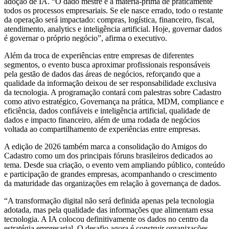
adoção de IA. “O dado mestre é a matéria-prima de praticamente
todos os processos empresariais. Se ele nasce errado, todo o restante
da operação será impactado: compras, logística, financeiro, fiscal,
atendimento, analytics e inteligência artificial. Hoje, governar dados
é governar o próprio negócio”, afirma o executivo.
Além da troca de experiências entre empresas de diferentes
segmentos, o evento busca aproximar profissionais responsáveis
pela gestão de dados das áreas de negócios, reforçando que a
qualidade da informação deixou de ser responsabilidade exclusiva
da tecnologia. A programação contará com palestras sobre Cadastro
como ativo estratégico, Governança na prática, MDM, compliance e
eficiência, dados confiáveis e inteligência artificial, qualidade de
dados e impacto financeiro, além de uma rodada de negócios
voltada ao compartilhamento de experiências entre empresas.
A edição de 2026 também marca a consolidação do Amigos do
Cadastro como um dos principais fóruns brasileiros dedicados ao
tema. Desde sua criação, o evento vem ampliando público, conteúdo
e participação de grandes empresas, acompanhando o crescimento
da maturidade das organizações em relação à governança de dados.
“A transformação digital não será definida apenas pela tecnologia
adotada, mas pela qualidade das informações que alimentam essa
tecnologia. A IA colocou definitivamente os dados no centro da
estratégia empresarial. O desafio agora é construir organizações