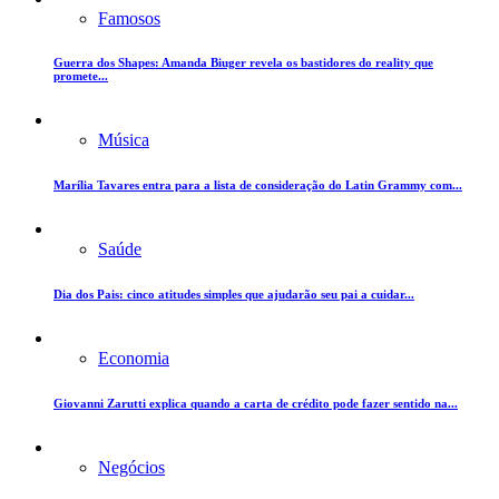
Famosos
Guerra dos Shapes: Amanda Biuger revela os bastidores do reality que
promete...
Música
Marília Tavares entra para a lista de consideração do Latin Grammy com...
Saúde
Dia dos Pais: cinco atitudes simples que ajudarão seu pai a cuidar...
Economia
Giovanni Zarutti explica quando a carta de crédito pode fazer sentido na...
Negócios