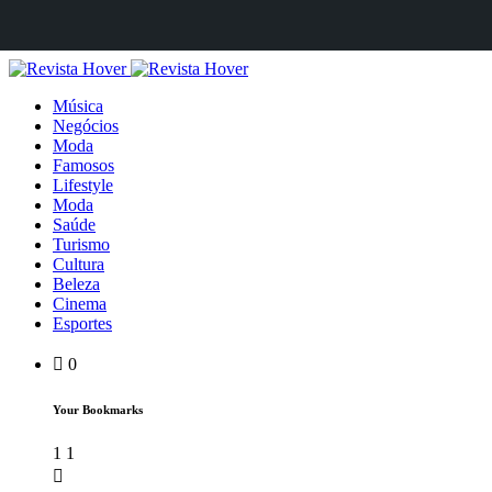
Música
Negócios
Moda
Famosos
Lifestyle
Moda
Saúde
Turismo
Cultura
Beleza
Cinema
Esportes
0
Your Bookmarks
1
1