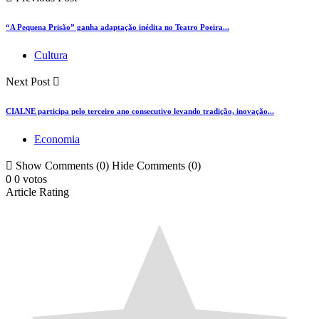
“A Pequena Prisão” ganha adaptação inédita no Teatro Poeira...
Cultura
Next Post
CIALNE participa pelo terceiro ano consecutivo levando tradição, inovação...
Economia
Show Comments (0)
Hide Comments (0)
0
0
votos
Article Rating