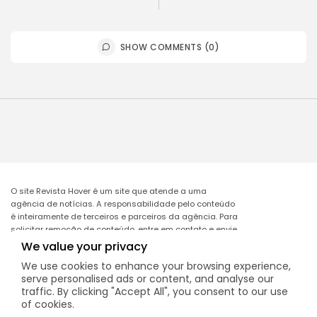
SHOW COMMENTS (0)
O site Revista Hover é um site que atende a uma
agência de notícias. A responsabilidade pelo conteúdo
é inteiramente de terceiros e parceiros da agência. Para
solicitar remoção de conteúdo, entre em contato e envie
o link da matéria a ser excluída no e-mail:
We value your privacy
remocao@mcomglobal.com
.
We use cookies to enhance your browsing experience,
serve personalised ads or content, and analyse our
traffic. By clicking "Accept All", you consent to our use
of cookies.
Revista Hover