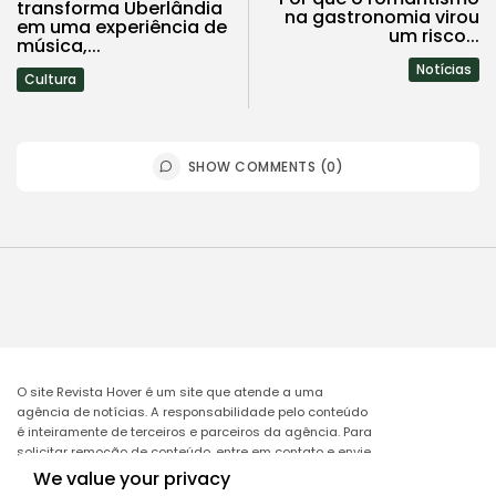
transforma Uberlândia
na gastronomia virou
em uma experiência de
um risco...
música,...
Notícias
Cultura
SHOW COMMENTS (0)
O site Revista Hover é um site que atende a uma
agência de notícias. A responsabilidade pelo conteúdo
é inteiramente de terceiros e parceiros da agência. Para
solicitar remoção de conteúdo, entre em contato e envie
o link da matéria a ser excluída no e-mail:
We value your privacy
remocao@mcomglobal.com
.