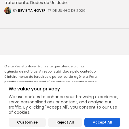
tratamento. Dados da Unidade...
BY
REVISTA HOVER
17 DE JUNHO DE 2026
O site Revista Hover é um site que atende a uma
agência de notícias. A responsabilidade pelo conteúdo
é inteiramente de terceiros e parceiros da agência. Para
solicitar remoção de conteúdo, entre em contato e envie
o link da matéria a ser excluída no e-mail:
We value your privacy
remocao@mcomglobal.com
.
We use cookies to enhance your browsing experience,
serve personalised ads or content, and analyse our
traffic. By clicking "Accept All", you consent to our use
of cookies.
Revista Hover
Customise
Reject All
Accept All