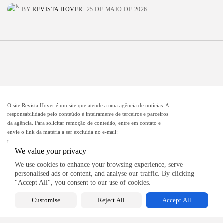
BY
REVISTA HOVER
25 DE MAIO DE 2026
O site Revista Hover é um site que atende a uma agência de notícias. A
responsabilidade pelo conteúdo é inteiramente de terceiros e parceiros
da agência. Para solicitar remoção de conteúdo, entre em contato e
envie o link da matéria a ser excluída no e-mail:
remocao@mcomglobal.com
.
We value your privacy
We use cookies to enhance your browsing experience, serve
personalised ads or content, and analyse our traffic. By clicking
Revista Hover
"Accept All", you consent to our use of cookies.
Customise
Reject All
Accept All