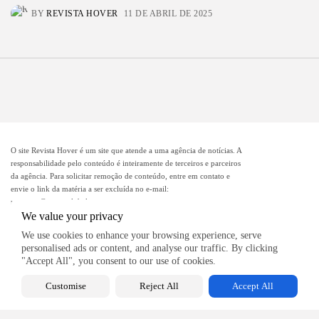
BY
REVISTA HOVER
11 DE ABRIL DE 2025
O site Revista Hover é um site que atende a uma agência de notícias. A
responsabilidade pelo conteúdo é inteiramente de terceiros e parceiros
da agência. Para solicitar remoção de conteúdo, entre em contato e
envie o link da matéria a ser excluída no e-mail:
remocao@mcomglobal.com
.
We value your privacy
We use cookies to enhance your browsing experience, serve
personalised ads or content, and analyse our traffic. By clicking
Revista Hover
"Accept All", you consent to our use of cookies.
Customise
Reject All
Accept All