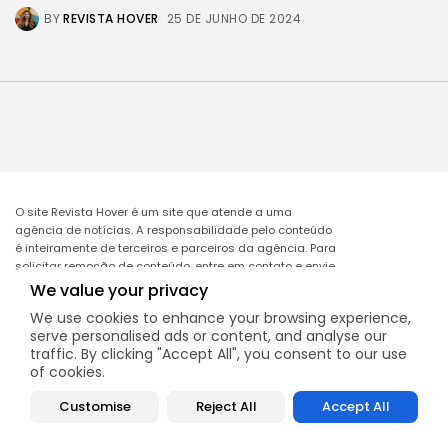
BY
REVISTA HOVER
25 DE JUNHO DE 2024
O site Revista Hover é um site que atende a uma
agência de notícias. A responsabilidade pelo conteúdo
é inteiramente de terceiros e parceiros da agência. Para
solicitar remoção de conteúdo, entre em contato e envie
o link da matéria a ser excluída no e-mail:
We value your privacy
remocao@mcomglobal.com
.
We use cookies to enhance your browsing experience,
serve personalised ads or content, and analyse our
traffic. By clicking "Accept All", you consent to our use
of cookies.
Revista Hover
Customise
Reject All
Accept All