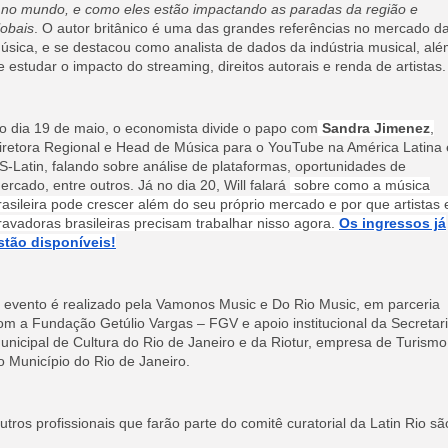
 no mundo, e como eles estão impactando as paradas da região e
lobais
. O autor britânico é uma das grandes referências no mercado d
úsica, e se destacou como analista de dados da indústria musical, al
e estudar o impacto do streaming, direitos autorais e renda de artistas.
o dia 19 de maio, o economista divide o papo com
Sandra Jimenez
,
iretora Regional e Head de Música para o YouTube na América Latina 
S-Latin, falando sobre análise de plataformas, oportunidades de
ercado, entre outros. Já no dia 20, Will falará
sobre como a música
rasileira pode crescer além do seu próprio mercado e por que artistas 
ravadoras brasileiras precisam trabalhar nisso agora.
Os ingressos já
stão disponíveis!
 evento é realizado pela Vamonos Music e Do Rio Music,
em parceria
om a Fundação Getúlio Vargas – FGV e apoio institucional da Secretar
unicipal de Cultura do Rio de Janeiro e da Riotur, empresa de Turismo
o Município do Rio de Janeiro.
utros profissionais que farão parte do comitê curatorial da Latin Rio sã