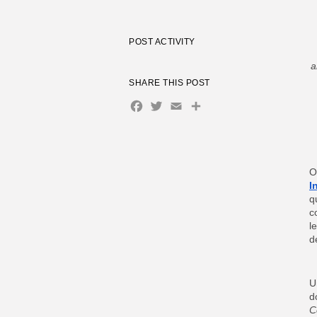
POST ACTIVITY
a
SHARE THIS POST
Facebook
Twitter
Email
Share
I
q
c
l
d
U
d
C