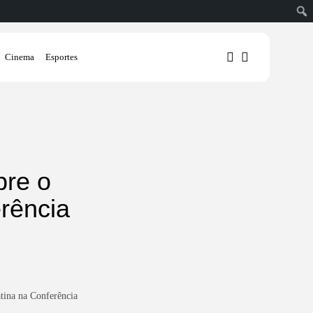
Cinema
Esportes
1
1
bre o
Sorry, you have no bookmarks
yet.
rência
0