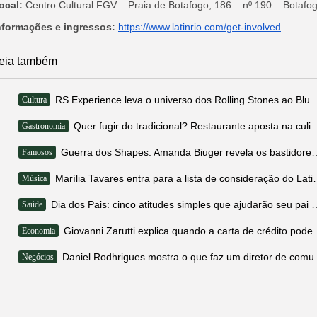
ocal:
Centro Cultural FGV – Praia de Botafogo, 186 – nº 190 – Botafo
nformações e ingressos:
https://www.latinrio.com/get-involved
eia também
RS Experience leva o universo dos Rolling Stones
Cultura
Quer fugir do tradicional? Restaurante aposta na cul
Gastronomia
Guerra dos Shapes: Amanda Biuger revela os ba
Famosos
Marília Tavares entra para a li
Música
Dia dos Pais: cinco atitudes simples qu
Saúde
Giovanni Zarutti explica quando 
Economia
Daniel Rodhrigues mo
Negócios