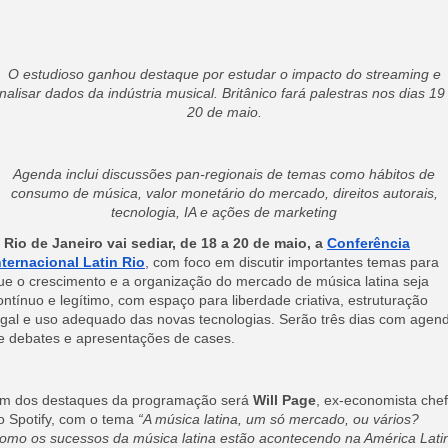
O estudioso ganhou destaque por estudar o impacto do streaming e
nalisar dados da indústria musical. Britânico fará palestras nos dias 19
20 de maio.
Agenda inclui discussões pan-regionais de temas como hábitos de
consumo de música, valor monetário do mercado, direitos autorais,
tecnologia, IA e ações de marketing
O
Rio de Janeiro vai sediar, de 18 a 20 de maio, a
Conferência
nternacional Latin Rio
, com foco em discutir importantes temas para
ue o crescimento e a organização do mercado de música latina seja
ontínuo e legítimo, com espaço para liberdade criativa, estruturação
egal e uso adequado das novas tecnologias. Serão três dias com agen
e debates e apresentações de cases.
m dos destaques da programação será
Will Page
, ex-economista che
o Spotify, com o tema
“A música latina, um só mercado, ou vários?
omo os sucessos da música latina estão acontecendo na América Lati