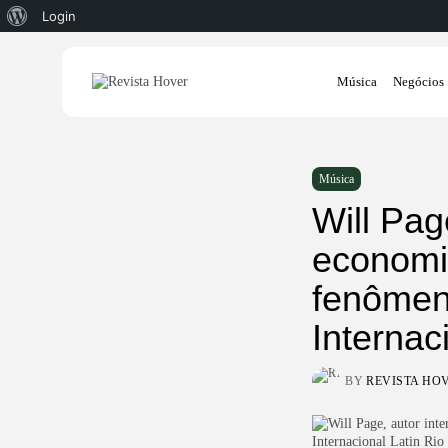
Sobre
Login
o
Search
WordPress
Música
Negócios
for:
Música
Will Pag
economis
fenômen
Internac
BY
REVISTA HO