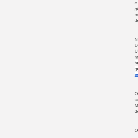
e
g
m
d
N
D
U
m
b
g
e
O
c
M
d
O