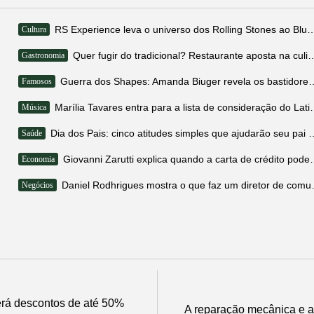
RS Experience leva o universo dos Rolling Stones
Cultura
Quer fugir do tradicional? Restaurante aposta na cul
Gastronomia
Guerra dos Shapes: Amanda Biuger revela os ba
Famosos
Marília Tavares entra para a li
Música
Dia dos Pais: cinco atitudes simples qu
Saúde
Giovanni Zarutti explica quando 
Economia
Daniel Rodhrigues mo
Negócios
rá descontos de até 50%
A reparação mecânica e a