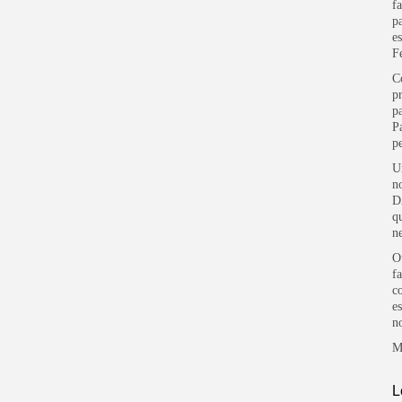
f
p
e
F
C
p
p
P
p
U
n
D
q
n
O
f
c
e
n
M
L