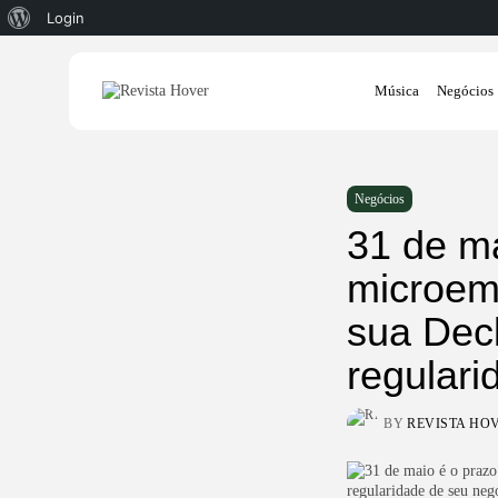
Sobre
Login
o
Search
WordPress
Música
Negócios
for:
Negócios
31 de ma
microem
sua Dec
regulari
BY
REVISTA HO