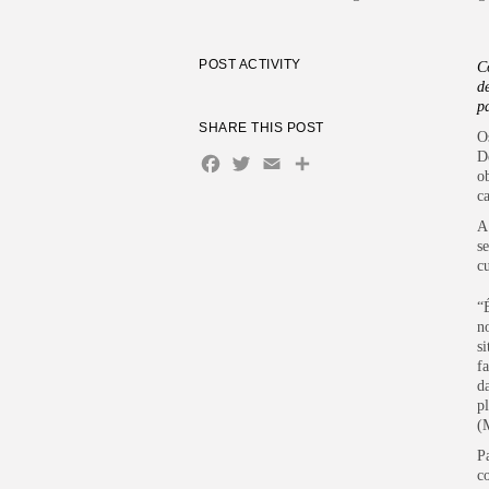
POST ACTIVITY
C
d
p
SHARE THIS POST
O
D
Facebook
Twitter
Email
Share
o
c
A
s
c
“
n
s
f
d
p
(
P
c