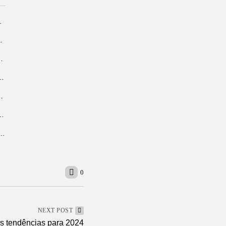
 ao Blue Note São...
inária amazônica para o Dia...
stidores do reality que promete...
sta de consideração do Latin Grammy com...
e ajudarão seu pai a cuidar...
a carta de crédito pode fazer sentido na...
stra o que faz um diretor de comunicação na prática
0
NEXT POST
s tendências para 2024