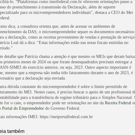
acilitá-lo. “Plataformas como imeifederal.com.br oferecem orientações passo a
asso do preenchimento à transmissão da Declaração, além de suporte
specializado para os microempreendedores individuais”, destaca a CEO do Mei
ederal.
omo dica, a consultora orienta que, antes de acessar os ambientes de
reenchimento da DAS, o microempreendedor separe os documentos necessários
ara a declaração, como as receitas provenientes de vendas e prestação de serviço
atrícia Leal dá a dica: “Estas informações estão nas notas fiscais emitidas no
eríodo.”
m detalhe que Patrícia chama a atenção é que mesmo os MEIs que deram baixa
os primeiros meses de 2024 ou que foram desenquadrados precisam entregar a
ASN-SIMEI do exercício anterior, ou seja, 2023. Outro aspecto importante é
ue, mesmo que a empresa não tenha tido faturamento durante o ano de 2023, é
ecessário que a declaração seja enviada.
utra dúvida constante do microempreendedor é sobre o limite permitido de
aturamento do MEI. Nestes casos, é preciso buscar o apoio de um profissional d
ontabilidade para a transferência de regime tributário para o Simples Nacional.
ste for o caso, o empreendedor pode ter orientações no site da
Receita Federal
o
o
Portal do Empreendedor
do Governo Federal.
ais informações IMEI:
https://meiportalfederal.com.br
eia também