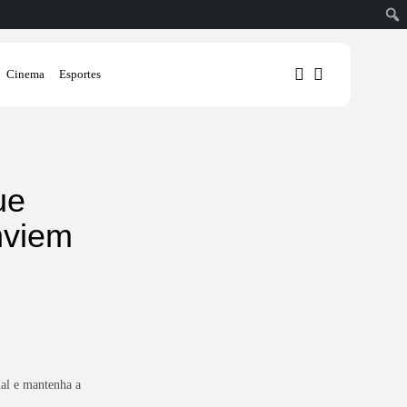
Cinema
Esportes
1
1
ue
nviem
Sorry, you have no bookmarks
yet.
0