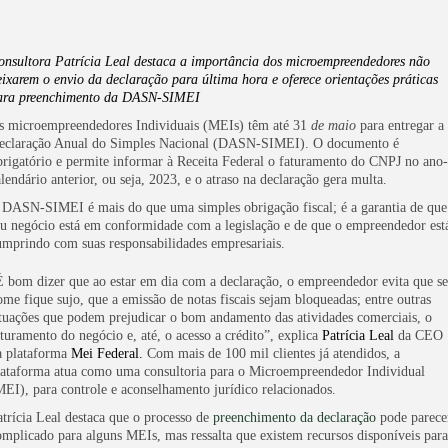
onsultora Patrícia Leal destaca a importância dos microempreendedores não
eixarem o envio da declaração para última hora e oferece orientações práticas
ara preenchimento da DASN-SIMEI
s microempreendedores Individuais (MEIs) têm até
31
de maio
para entregar a
eclaração Anual do Simples Nacional (DASN-SIMEI). O documento é
brigatório e permite informar à Receita Federal o faturamento do CNPJ no ano-
alendário anterior, ou seja, 2023, e o atraso na declaração gera multa.
 DASN-SIMEI é mais do que uma simples obrigação fiscal; é a garantia de que
eu negócio está em conformidade com a legislação e de que o empreendedor est
umprindo com suas responsabilidades empresariais.
É bom dizer que ao estar em dia com a declaração, o empreendedor evita que s
ome fique sujo, que a emissão de notas fiscais sejam bloqueadas; entre outras
ituações que podem prejudicar o bom andamento das atividades comerciais, o
aturamento do negócio e, até, o acesso a crédito”, explica
Patrícia Leal
da CEO
a plataforma
Mei Federal
.
Com mais de 100 mil clientes já atendidos, a
lataforma atua como uma consultoria para o Microempreendedor Individual
MEI), para controle e aconselhamento jurídico relacionados.
atrícia Leal destaca que o processo de
preenchimento da declaração
pode parece
omplicado para alguns MEIs, mas ressalta que existem recursos disponíveis para