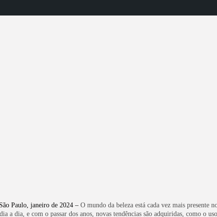
Moda
Famosos
Lifestyle
Moda
Saúde
Turismo
Cultura
Beleza
VER
26 DE FEVEREIRO DE 2024
São Paulo, janeiro de 2024 –
O mundo da beleza está cada vez mais presente n
dia a dia, e com o passar dos anos, novas tendências são adquiridas, como o us