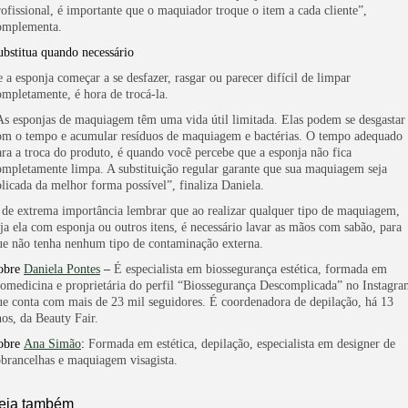
rofissional, é importante que o maquiador troque o item a cada cliente”,
omplementa.
ubstitua quando necessário
e a esponja começar a se desfazer, rasgar ou parecer difícil de limpar
ompletamente, é hora de trocá-la.
As esponjas de maquiagem têm uma vida útil limitada. Elas podem se desgastar
om o tempo e acumular resíduos de maquiagem e bactérias. O tempo adequado
ara a troca do produto, é quando você percebe que a esponja não fica
ompletamente limpa. A substituição regular garante que sua maquiagem seja
plicada da melhor forma possível”, finaliza Daniela.
 de extrema importância lembrar que ao realizar qualquer tipo de maquiagem,
eja ela com esponja ou outros itens, é necessário lavar as mãos com sabão, para
ue não tenha nenhum tipo de contaminação externa.
obre
Daniela Pontes
–
É especialista em biossegurança estética, formada em
iomedicina e proprietária do perfil “Biossegurança Descomplicada” no Instagra
ue conta com mais de 23 mil seguidores. É coordenadora de depilação, há 13
nos, da Beauty Fair.
obre
Ana Simão
:
Formada em estética, depilação, especialista em designer de
obrancelhas e maquiagem visagista.
eia também