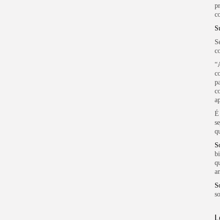
p
c
S
S
c
“
c
p
c
a
É
s
q
S
b
q
a
S
s
L