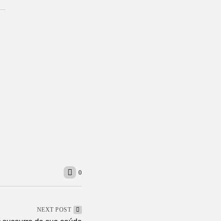
 ao Blue Note São...
inária amazônica para o Dia...
stidores do reality que promete...
sta de consideração do Latin Grammy com...
e ajudarão seu pai a cuidar...
a carta de crédito pode fazer sentido na...
stra o que faz um diretor de comunicação na prática
0
NEXT POST