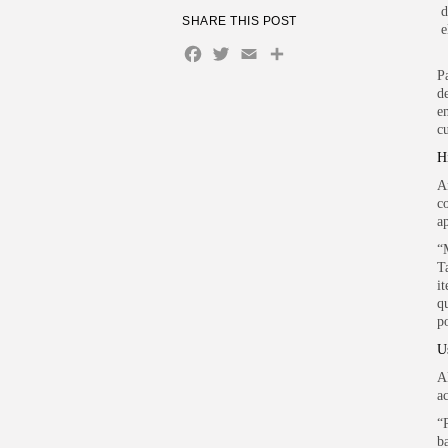
d
SHARE THIS POST
e
Facebook
Twitter
Email
Share
P
d
e
c
H
A
c
a
“
T
i
q
p
U
A
a
“
b