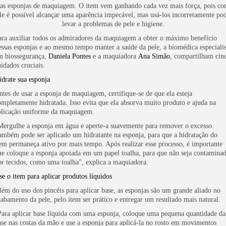
as esponjas de maquiagem. O item vem ganhando cada vez mais força, pois c
le é possível alcançar uma aparência impecável, mas usá-los incorretamente po
levar a problemas de pele e higiene.
ara auxiliar todos os admiradores da maquiagem a obter o máximo benefício
essas esponjas e ao mesmo tempo manter a saúde da pele, a biomédica especialis
m biossegurança,
Daniela Pontes
e a maquiadora
Ana Simão
, compartilham cin
uidados cruciais.
idrate sua esponja
ntes de usar a esponja de maquiagem, certifique-se de que ela esteja
ompletamente hidratada. Isso evita que ela absorva muito produto e ajuda na
plicação uniforme da maquiagem.
Mergulhe a esponja em água e aperte-a suavemente para remover o excesso.
ambém pode ser aplicado um hidratante na esponja, para que a hidratação do
tem permaneça ativo por mais tempo. Após realizar esse processo, é importante
ue coloque a esponja apoiada em um papel toalha, para que não seja contamina
or tecidos, como uma toalha”, explica a maquiadora.
se o item para aplicar produtos líquidos
lém do uso dos pincéis para aplicar base, as esponjas são um grande aliado no
cabamento da pele, pelo item ser prático e entregar um resultado mais natural.
Para aplicar base líquida com uma esponja, coloque uma pequena quantidade da
ase nas costas da mão e use a esponja para aplicá-la no rosto em movimentos