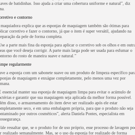
uaves de batidinhas. Isso ajuda a criar uma cobertura uniforme e natural”, diz
na.
orretivo e contorno
 maquiadora explica que as esponjas de maquiagem também são ótimas para
plicar corretivo e fazer o contorno, já que o item é super versátil, ajudando na
reparação da pele de forma completa.
Use a parte mais fina da esponja para aplicar o corretivo sob os olhos e em outr
reas que você deseja corrigir. A parte mais larga pode ser usada para esfumar o
ontorno do rosto de maneira suave e natural.”
impe regularmente
ave a esponja com um sabonete suave ou um produto de limpeza específico par
sponjas de maquiagem e enxágue completamente, pelo menos uma vez por
emana.
É essencial manter sua esponja de maquiagem limpa para evitar o acúmulo de
actérias e garantir que sua maquiagem seja aplicada da melhor forma possível.
lém disso, o armazenamento do item deve ser realizado após ele estar
ompletamente seco, e em uma embalagem própria, para que o produto não seja
ontaminado por outros cosméticos”, alerta Daniela Pontes, especialista em
iossegurança.
Vale ressaltar que, se o produto for de uso próprio, esse processo de lavagem po
er realizado semanalmente. Mas, se o uso da esponja for realizado de forma