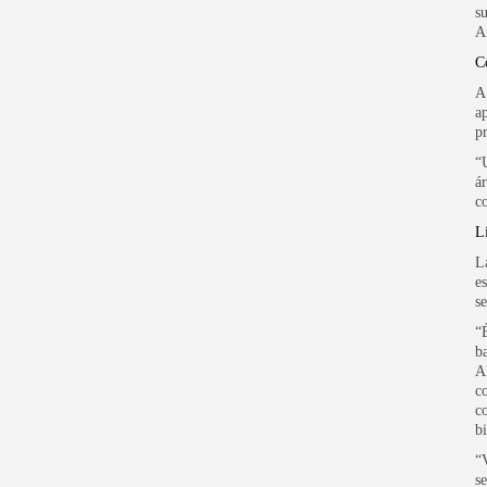
s
A
C
A
a
p
“
á
c
L
L
e
s
“
b
A
c
c
b
“
s