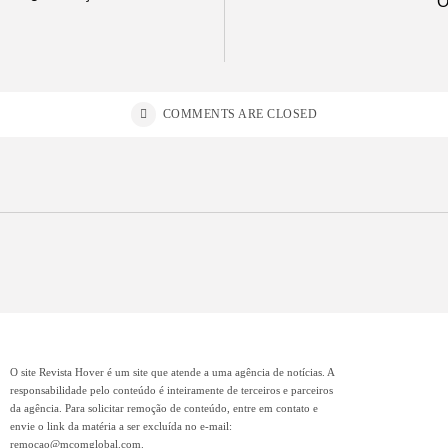
O
COMMENTS ARE CLOSED
O site Revista Hover é um site que atende a uma agência de notícias. A
responsabilidade pelo conteúdo é inteiramente de terceiros e parceiros
da agência. Para solicitar remoção de conteúdo, entre em contato e
envie o link da matéria a ser excluída no e-mail:
remocao@mcomglobal.com
.