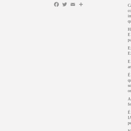
C
Facebook
Twitter
Email
Share
c
i
q
H
E
p
E
E
E
a
É
q
s
o
A
f
É
I
p