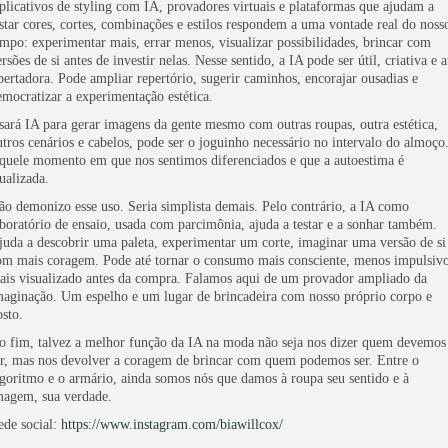
plicativos de styling com IA, provadores virtuais e plataformas que ajudam a
estar cores, cortes, combinações e estilos respondem a uma vontade real do noss
empo: experimentar mais, errar menos, visualizar possibilidades, brincar com
rsões de si antes de investir nelas. Nesse sentido, a IA pode ser útil, criativa e a
ibertadora. Pode ampliar repertório, sugerir caminhos, encorajar ousadias e
emocratizar a experimentação estética.
sará IA para gerar imagens da gente mesmo com outras roupas, outra estética,
utros cenários e cabelos, pode ser o joguinho necessário no intervalo do almoço
quele momento em que nos sentimos diferenciados e que a autoestima é
ualizada.
ão demonizo esse uso. Seria simplista demais. Pelo contrário, a IA como
aboratório de ensaio, usada com parcimônia, ajuda a testar e a sonhar também.
juda a descobrir uma paleta, experimentar um corte, imaginar uma versão de si
om mais coragem. Pode até tornar o consumo mais consciente, menos impulsivo
ais visualizado antes da compra. Falamos aqui de um provador ampliado da
maginação. Um espelho e um lugar de brincadeira com nosso próprio corpo e
osto.
o fim, talvez a melhor função da IA na moda não seja nos dizer quem devemos
er, mas nos devolver a coragem de brincar com quem podemos ser. Entre o
lgoritmo e o armário, ainda somos nós que damos à roupa seu sentido e à
magem, sua verdade.
ede social:
https://www.instagram.com/biawillcox/