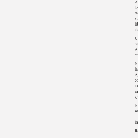
A
t
t
ve
l
d
U
o
A
at
N
l
A
c
m
i
g
N
s
a
i
R