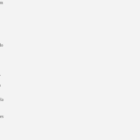
am
do
,
a
la
es
.