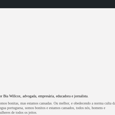
Moda
Famosos
Lifestyle
Moda
Saúde
Turismo
Cultura
Beleza
VER
30 DE ABRIL DE 2026
or Bia Willcox, advogada, empresária, educadora e jornalista.
omos bonitas, mas estamos cansadas. Ou melhor, e obedecendo a norma culta d
íngua portuguesa, somos bonitos e estamos cansados, todos nós, homens e
ulheres de todos os jeitos.