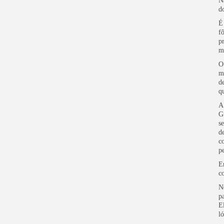
N
d
É
f
p
m
O
m
d
q
A
G
s
d
c
p
E
c
N
p
E
l