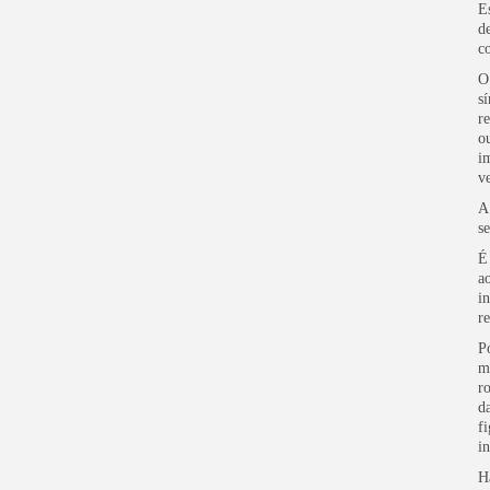
E
d
c
O
s
r
o
i
ve
A
se
É
a
i
r
P
m
r
d
f
i
H