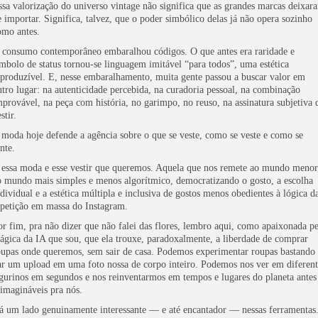
ssa valorização do universo vintage não significa que as grandes marcas deixar
e importar. Significa, talvez, que o poder simbólico delas já não opera sozinho
omo antes.
 consumo contemporâneo embaralhou códigos. O que antes era raridade e
ímbolo de status tornou-se linguagem imitável “para todos”, uma estética
eproduzível. E, nesse embaralhamento, muita gente passou a buscar valor em
utro lugar: na autenticidade percebida, na curadoria pessoal, na combinação
mprovável, na peça com história, no garimpo, no reuso, na assinatura subjetiva 
stir.
 moda hoje defende a agência sobre o que se veste, como se veste e como se
nte.
 essa moda e esse vestir que queremos. Aquela que nos remete ao mundo menor
o mundo mais simples e menos algorítmico, democratizando o gosto, a escolha
ndividual e a estética múltipla e inclusiva de gostos menos obedientes à lógica d
epetição em massa do Instagram.
or fim, pra não dizer que não falei das flores, lembro aqui, como apaixonada pe
ágica da IA que sou, que ela trouxe, paradoxalmente, a liberdade de comprar
oupas onde queremos, sem sair de casa. Podemos experimentar roupas bastando
ar um upload em uma foto nossa de corpo inteiro. Podemos nos ver em diferent
igurinos em segundos e nos reinventarmos em tempos e lugares do planeta antes
nimagináveis pra nós.
á um lado genuinamente interessante — e até encantador — nessas ferramentas