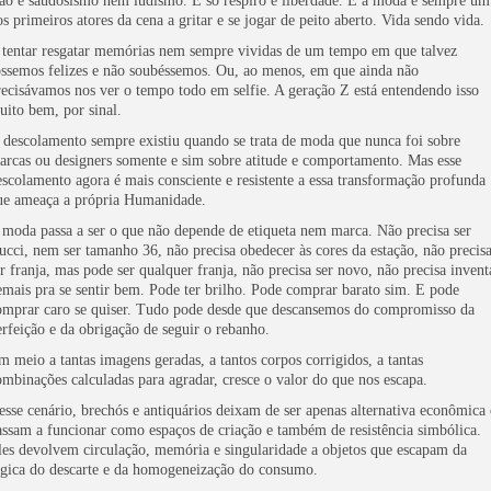
ão é saudosismo nem ludismo. É só respiro e liberdade. E a moda é sempre um
os primeiros atores da cena a gritar e se jogar de peito aberto. Vida sendo vida.
 tentar resgatar memórias nem sempre vividas de um tempo em que talvez
ôssemos felizes e não soubéssemos. Ou, ao menos, em que ainda não
recisávamos nos ver o tempo todo em selfie. A geração Z está entendendo isso
uito bem, por sinal.
 descolamento sempre existiu quando se trata de moda que nunca foi sobre
arcas ou designers somente e sim sobre atitude e comportamento. Mas esse
escolamento agora é mais consciente e resistente a essa transformação profunda
ue ameaça a própria Humanidade.
 moda passa a ser o que não depende de etiqueta nem marca. Não precisa ser
ucci, nem ser tamanho 36, não precisa obedecer às cores da estação, não precis
er franja, mas pode ser qualquer franja, não precisa ser novo, não precisa invent
emais pra se sentir bem. Pode ter brilho. Pode comprar barato sim. E pode
omprar caro se quiser. Tudo pode desde que descansemos do compromisso da
erfeição e da obrigação de seguir o rebanho.
m meio a tantas imagens geradas, a tantos corpos corrigidos, a tantas
ombinações calculadas para agradar, cresce o valor do que nos escapa.
esse cenário, brechós e antiquários deixam de ser apenas alternativa econômica 
assam a funcionar como espaços de criação e também de resistência simbólica.
les devolvem circulação, memória e singularidade a objetos que escapam da
ógica do descarte e da homogeneização do consumo.