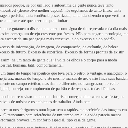
ansados porque, se por um lado a autoestima da gente nunca teve tanto
ombustível (desenvolvo melhor depois), nós esgotamos de tanto filtro, tanta
magem perfeita, tanta tendência pasteurizada, tanta tela dizendo o que vestir, o
ue comprar e até quem ser ou quem imitar.
á um esgotamento discreto em curso como água de rio represada cada dia mais.
 assim começa um desejo crescente por frestas. Não para negar a tecnologia, m
ara escapar da sua pedagogia mais cansativa: a do excesso e a do padrão.
xcesso de informação, de imagem, de comparação, de estímulo, de beleza.
xcesso de futuro. Excesso de superfície. Excesso de formas prontas de existir.
 assim, há um tanto de gente que já volta os olhos e o corpo para a moda
ncestral, humana, tátil, comportamental.
 um túnel do tempo terapêutico que leva para o retrô, o vintage, o analógico, o
ue já traz marcas do tempo, e até mesmo marcas de uso e não finca suas bandeir
omente no campo estético, mas sim no diferente, no transgressor, no velho
riginal, ou seja, no rompimento de padrão e de respostas todas idênticas.
 moda em retrovisor ou humano-futurista começa a ditar as ruas, as festas, os
estivais de música e os ambientes de trabalho. Ainda bem.
 preciso nos abrigarmos num lugar sem a rapidez e a perfeição das imagens em
A. O reencontro com referências de um tempo em que a vida parecia menos
erformada provoca um conforto especial, tipo casa da gente.