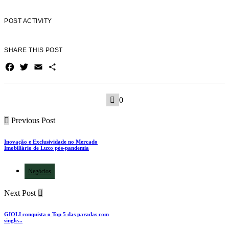
POST ACTIVITY
SHARE THIS POST
Facebook
Twitter
Email
Share
0
Previous Post
Inovação e Exclusividade no Mercado
Imobiliário de Luxo pós-pandemia
Negócios
Next Post
GIOLI conquista o Top 5 das paradas com
single...