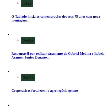
Cultura
O Tablado inicia as comemorações dos seus 75 anos com nova
montagem...
Negócios
Responsavél por realizar casamento de Gabriel Medina e Isabela
Arantes, Junior Donatto...
Negócios
Cooperativas fortalecem o agronegócio goiano