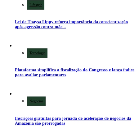
Lifestyle
Lei de Thaysa Lippy reforça importância da conscientização
após agressão contra mãe...
Tecnologia
Plataforma simplifica a fiscalização do Congresso e lança índice
para avaliar parlamentares
Negócios
Inscrições gratuitas para jornada de aceleração de negócios da
Amazônia são prorrogadas