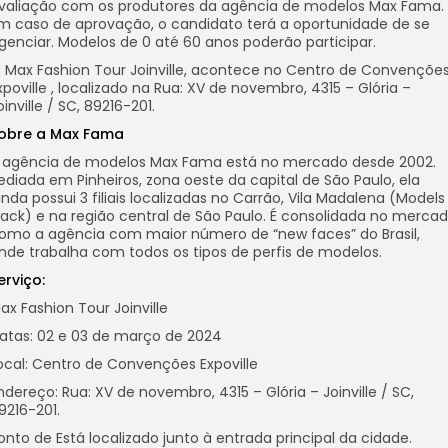
valiação com os produtores da agência de modelos Max Fama.
m caso de aprovação, o candidato terá a oportunidade de se
genciar. Modelos de 0 até 60 anos poderão participar.
 Max Fashion Tour Joinville, acontece no Centro de Convençõe
xpoville , localizado na Rua: XV de novembro, 4315 – Glória –
oinville / SC, 89216-201.
obre a Max Fama
 agência de modelos Max Fama está no mercado desde 2002.
ediada em Pinheiros, zona oeste da capital de São Paulo, ela
inda possui 3 filiais localizadas no Carrão, Vila Madalena (Models
lack) e na região central de São Paulo. É consolidada no merca
omo a agência com maior número de “new faces” do Brasil,
nde trabalha com todos os tipos de perfis de modelos.
erviço:
ax Fashion Tour Joinville
atas: 02 e 03 de março de 2024
ocal: Centro de Convenções Expoville
ndereço: Rua: XV de novembro, 4315 – Glória – Joinville / SC,
9216-201.
onto de Está localizado junto à entrada principal da cidade.