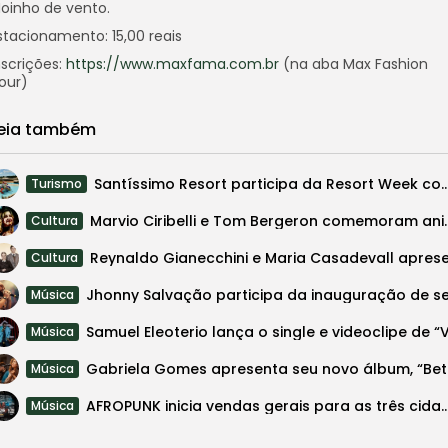
oinho de vento.
stacionamento: 15,00 reais
nscrições:
https://www.maxfama.com.br
(na aba Max Fashion
our)
eia também
Santíssimo Resort participa da Resort Week com descontos d
Turismo
Marvio Ciribelli e Tom Bergeron com
Cultura
Cultura
Música
Música
Gabriela
Música
AFROPUNK inicia vendas gerais para as três cidades: Rio de 
Música