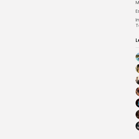
M
E
I
T
L