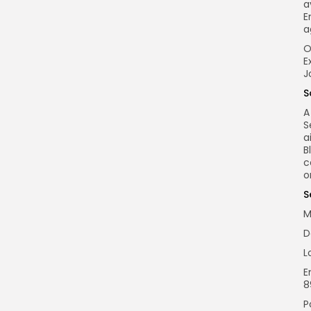
a
E
a
O
E
J
S
A
S
a
B
c
o
S
M
D
L
E
8
P