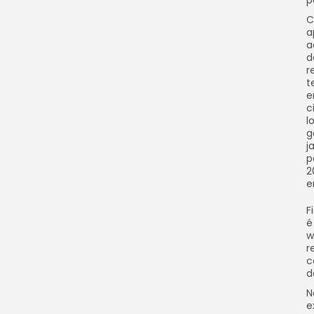
p
C
a
a
d
r
t
e
c
l
g
j
p
2
e
F
é
w
r
c
d
N
e