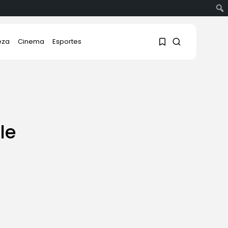
eza
Cinema
Esportes
1
1
le
Sorry, you have no
bookmarks yet.
0