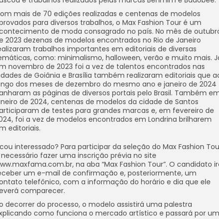
áscoa e trabalhos realizados pelas marcas Benmim e Baaobee.
om mais de 70 edições realizadas e centenas de modelos
provados para diversos trabalhos, o Max Fashion Tour é um
contecimento de moda consagrado no país. No mês de outubr
e 2023 dezenas de modelos encontrados no Rio de Janeiro
ealizaram trabalhos importantes em editoriais de diversas
emáticas, como: minimalismo, halloween, verão e muito mais. J
m novembro de 2023 foi a vez de talentos encontrados nas
idades de Goiânia e Brasília também realizaram editoriais que a
ongo dos meses de dezembro do mesmo ano e janeiro de 2024
anharam as páginas de diversos portais pelo Brasil. Também e
aneiro de 2024, centenas de modelos da cidade de Santos
articiparam de testes para grandes marcas e, em fevereiro de
024, foi a vez de modelos encontrados em Londrina brilharem
m editoriais.
icou interessado? Para participar da seleção do Max Fashion Tou
 necessário fazer uma inscrição prévia no site
ww.maxfama.com.br, na aba “Max Fashion Tour”. O candidato ir
eceber um e-mail de confirmação e, posteriormente, um
ontato telefônico, com a informação do horário e dia que ele
everá comparecer.
o decorrer do processo, o modelo assistirá uma palestra
xplicando como funciona o mercado artístico e passará por u