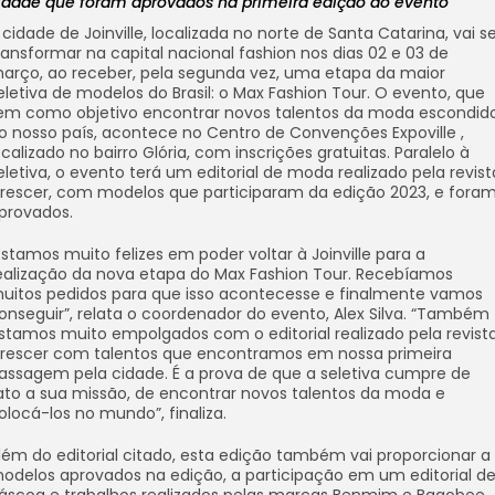
idade que foram aprovados na primeira edição do evento
 cidade de Joinville, localizada no norte de Santa Catarina, vai s
ransformar na capital nacional fashion nos dias 02 e 03 de
arço, ao receber, pela segunda vez, uma etapa da maior
eletiva de modelos do Brasil: o Max Fashion Tour. O evento, que
em como objetivo encontrar novos talentos da moda escondid
o nosso país, acontece no Centro de Convenções Expoville ,
ocalizado no bairro Glória, com inscrições gratuitas. Paralelo à
eletiva, o evento terá um editorial de moda realizado pela revist
rescer, com modelos que participaram da edição 2023, e fora
provados.
Estamos muito felizes em poder voltar à Joinville para a
ealização da nova etapa do Max Fashion Tour. Recebíamos
uitos pedidos para que isso acontecesse e finalmente vamos
onseguir”, relata o coordenador do evento, Alex Silva. “Também
stamos muito empolgados com o editorial realizado pela revist
rescer com talentos que encontramos em nossa primeira
assagem pela cidade. É a prova de que a seletiva cumpre de
ato a sua missão, de encontrar novos talentos da moda e
olocá-los no mundo”, finaliza.
lém do editorial citado, esta edição também vai proporcionar a
odelos aprovados na edição, a participação em um editorial d