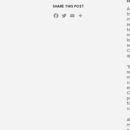
c
SHARE THIS POST
A
Facebook
Twitter
Email
Share
t
m
s
t
n
l
s
C
a
“
r
m
c
e
C
p
f
c
A
m