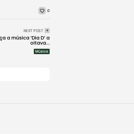
0
NEXT POST
ça a música ‘Dia D’ a
oitava...
Música