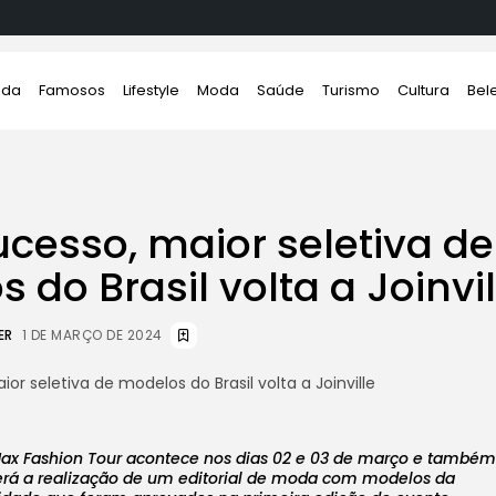
da
Famosos
Lifestyle
Moda
Saúde
Turismo
Cultura
Bel
cesso, maior seletiva de
 do Brasil volta a Joinvil
ER
1 DE MARÇO DE 2024
ax Fashion Tour acontece nos dias 02 e 03 de março e também
erá a realização de um editorial de moda com modelos da