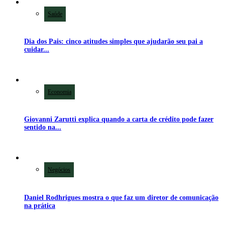
Saúde
Dia dos Pais: cinco atitudes simples que ajudarão seu pai a
cuidar...
Economia
Giovanni Zarutti explica quando a carta de crédito pode fazer
sentido na...
Negócios
Daniel Rodhrigues mostra o que faz um diretor de comunicação
na prática