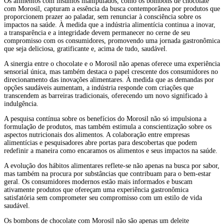
Os alimentos com insumos manipulados, como os bombons de chocolate
com Morosil, capturam a essência da busca contemporânea por produtos que
proporcionem prazer ao paladar, sem renunciar à consciência sobre os
impactos na saúde. À medida que a indústria alimentícia continua a inovar,
a transparência e a integridade devem permanecer no cerne de seu
compromisso com os consumidores, promovendo uma jornada gastronômica
que seja deliciosa, gratificante e, acima de tudo, saudável.
A sinergia entre o chocolate e o Morosil não apenas oferece uma experiência
sensorial única, mas também destaca o papel crescente dos consumidores no
direcionamento das inovações alimentares. À medida que as demandas por
opções saudáveis aumentam, a indústria responde com criações que
transcendem as barreiras tradicionais, oferecendo um novo significado à
indulgência.
A pesquisa contínua sobre os benefícios do Morosil não só impulsiona a
formulação de produtos, mas também estimula a conscientização sobre os
aspectos nutricionais dos alimentos. A colaboração entre empresas
alimentícias e pesquisadores abre portas para descobertas que podem
redefinir a maneira como encaramos os alimentos e seus impactos na saúde.
A evolução dos hábitos alimentares reflete-se não apenas na busca por sabor,
mas também na procura por substâncias que contribuam para o bem-estar
geral. Os consumidores modernos estão mais informados e buscam
ativamente produtos que ofereçam uma experiência gastronômica
satisfatória sem comprometer seu compromisso com um estilo de vida
saudável.
Os bombons de chocolate com Morosil não são apenas um deleite