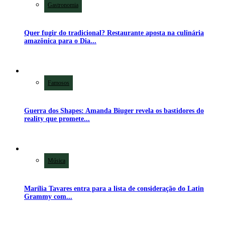
Gastronomia
Quer fugir do tradicional? Restaurante aposta na culinária
amazônica para o Dia...
Famosos
Guerra dos Shapes: Amanda Biuger revela os bastidores do
reality que promete...
Música
Marília Tavares entra para a lista de consideração do Latin
Grammy com...