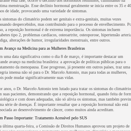
urante essa fase, ocorre o declínio dos hormônios femininos, culminando na
ltima menstruação. Esse declínio hormonal geralmente se inicia entre os 35 e 4
nos de idade, provocando uma variedade de sintomas.
s sintomas do climatério podem ser genitais e extra-genitais, muitas vezes
assando despercebidos, mas contribuindo para o processo de envelhecimento. P
sso, a reposição hormonal é de extrema importância. Os sintomas incluem
abetes tipo 2, problemas cardíacos, osteoartrite, osteoporose, hipertensão arteria
adiga, alterações de humor, irregularidades menstruais, entre outros.
m Avanço na Medicina para as Mulheres Brasileiras
m uma data significativa como o dia 8 de março, é importante destacar um
rande avanço na medicina brasileira: a aprovação de políticas públicas para o
ratamento da menopausa. Esse progresso, já presente em outros países, traz uma
legria imensa não só para o Dr. Marcelo Antonio, mas para todas as mulheres,
ois pode mudar significativamente suas vidas.
or anos, o Dr. Marcelo Antonio tem lutado para tratar os sintomas do climatério
m suas pacientes, demonstrando que a reposição hormonal, quando feita de for
isiológica e com doses adequadas, não só alivia os sintomas, mas também previ
ma série de doenças. É importante ressaltar que a reposição hormonal não está
ssociada ao desenvolvimento de câncer, como muitos ainda acreditam.
m Passo Importante: Tratamento Acessível pelo SUS
a última quarta-feira, a Comissão de Direitos Humanos aprovou um projeto de