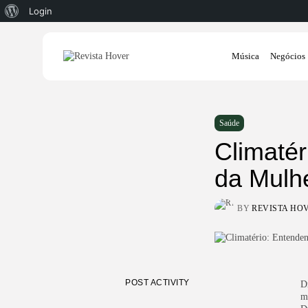
Sobre
Login
o
Search
WordPress
Música
Negócios
for:
Saúde
Climatér
da Mulh
BY
REVISTA HO
POST ACTIVITY
D
m