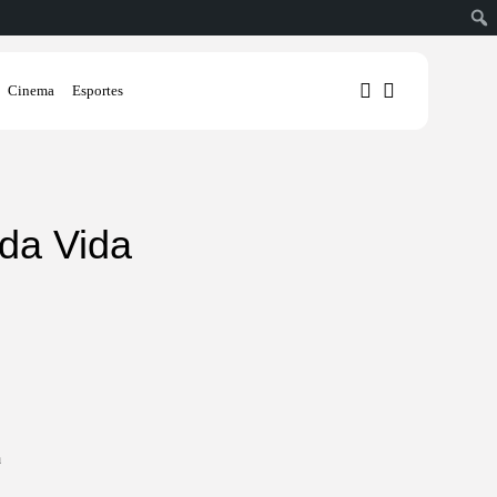
Cinema
Esportes
1
1
 da Vida
Sorry, you have no bookmarks
yet.
0
a