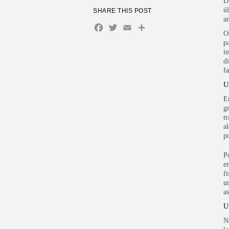
D
ú
SHARE THIS POST
a
Facebook
Twitter
Email
Share
O
p
i
di
f
U
E
g
t
a
p
P
e
f
u
a
U
N