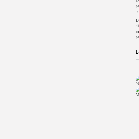
l
p
a
D
d
i
p
L