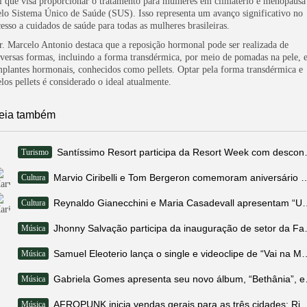
ei que visa proporcionar o tratamento para mulheres em climatério e menopausa
elo Sistema Único de Saúde (SUS). Isso representa um avanço significativo no
cesso a cuidados de saúde para todas as mulheres brasileiras.
r. Marcelo Antonio destaca que a reposição hormonal pode ser realizada de
iversas formas, incluindo a forma transdérmica, por meio de pomadas na pele, 
mplantes hormonais, conhecidos como pellets. Optar pela forma transdérmica e
elos pellets é considerado o ideal atualmente.
eia também
Santíssimo Resort par
Turismo
Marvio Ciribelli e Tom Bergeron comemoram aniversár
Cultura
Reynaldo Gianecchini e Maria Casadevall apr
Cultura
Jhonny Salvação parti
Música
Samuel Eleoterio lança o single e vi
Música
Gabriela Gomes a
Música
AFROPUNK inicia vendas gerais para as três cidades: Rio
Música