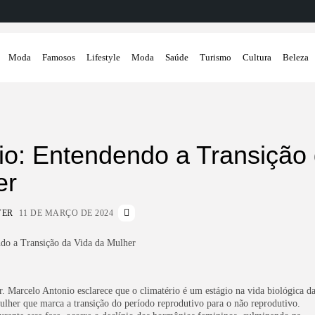
Moda
Famosos
Lifestyle
Moda
Saúde
Turismo
Cultura
Beleza
io: Entendendo a Transição
er
VER
11 DE MARÇO DE 2024
r. Marcelo Antonio esclarece que o climatério é um estágio na vida biológica d
ulher que marca a transição do período reprodutivo para o não reprodutivo.