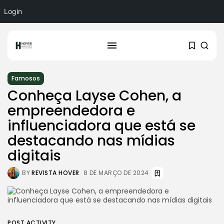
Login
Famosos
Conheça Layse Cohen, a
empreendedora e
influenciadora que está se
destacando nas mídias
digitais
BY
REVISTA HOVER
8 DE MARÇO DE 2024
POST ACTIVITY