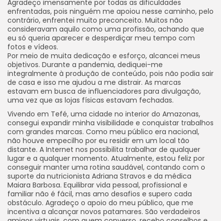
Agradeço imensamente por todas as dificuldades
enfrentadas, pois ninguém me apoiou nesse caminho, pelo
contrário, enfrentei muito preconceito. Muitos não
consideravam aquilo como uma profissão, achando que
eu só queria aparecer e desperdiçar meu tempo com
fotos e vídeos.
Por meio de muita dedicação e esforço, alcancei meus
objetivos. Durante a pandemia, dediquei-me
integralmente à produção de conteúdo, pois não podia sair
de casa e isso me ajudou a me distrair. As marcas
estavam em busca de influenciadores para divulgação,
uma vez que as lojas físicas estavam fechadas.
Vivendo em Tefé, uma cidade no interior do Amazonas,
consegui expandir minha visibilidade e conquistar trabalhos
com grandes marcas. Como meu público era nacional,
não houve empecilho por eu residir em um local tão
distante. A Internet nos possibilita trabalhar de qualquer
lugar e a qualquer momento. Atualmente, estou feliz por
conseguir manter uma rotina saudável, contando com o
suporte da nutricionista Adriana Stravos e da médica
Maiara Barbosa. Equilibrar vida pessoal, profissional e
familiar não é fácil, mas amo desafios e supero cada
obstáculo. Agradeço o apoio do meu público, que me
incentiva a alcançar novos patamares. São verdadeiros
amigos virtuais, com quem converso, recebo conselhos e