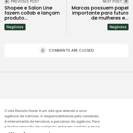
PREVIOUS POST
NEXT POST
Shopee e Salon Line
Marcas possuem papel
fazem collab e lançam
importante para futuro
produto...
de mulheres e...
Negócios
Negócios
COMMENTS ARE CLOSED
O site Revista Hover é um site que atende a uma
agência de notícias. A responsabilidade pelo conteúdo
é inteiramente de terceiros e parceiros da agência. Para
solicitar remoção de conteúdo, entre em contato e envie
o link da matéria a ser excluída no e-mail: