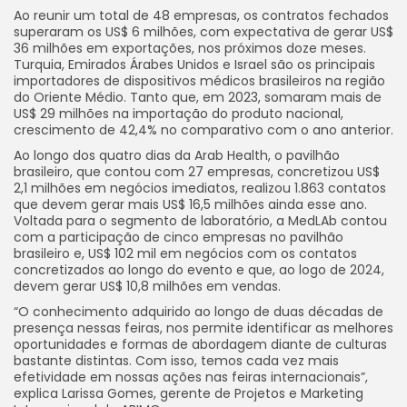
Ao reunir um total de 48 empresas, os contratos fechados
superaram os US$ 6 milhões, com expectativa de gerar US$
36 milhões em exportações, nos próximos doze meses.
Turquia, Emirados Árabes Unidos e Israel são os principais
importadores de dispositivos médicos brasileiros na região
do Oriente Médio. Tanto que, em 2023, somaram mais de
US$ 29 milhões na importação do produto nacional,
crescimento de 42,4% no comparativo com o ano anterior.
Ao longo dos quatro dias da Arab Health, o pavilhão
brasileiro, que contou com 27 empresas, concretizou US$
2,1 milhões em negócios imediatos, realizou 1.863 contatos
que devem gerar mais US$ 16,5 milhões ainda esse ano.
Voltada para o segmento de laboratório, a MedLAb contou
com a participação de cinco empresas no pavilhão
brasileiro e, US$ 102 mil em negócios com os contatos
concretizados ao longo do evento e que, ao logo de 2024,
devem gerar US$ 10,8 milhões em vendas.
“O conhecimento adquirido ao longo de duas décadas de
presença nessas feiras, nos permite identificar as melhores
oportunidades e formas de abordagem diante de culturas
bastante distintas. Com isso, temos cada vez mais
efetividade em nossas ações nas feiras internacionais”,
explica Larissa Gomes, gerente de Projetos e Marketing