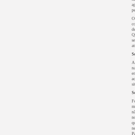
a
p
O
c
d
Q
s
a
S
A
n
e
a
s
S
F
m
n
n
q
n
P