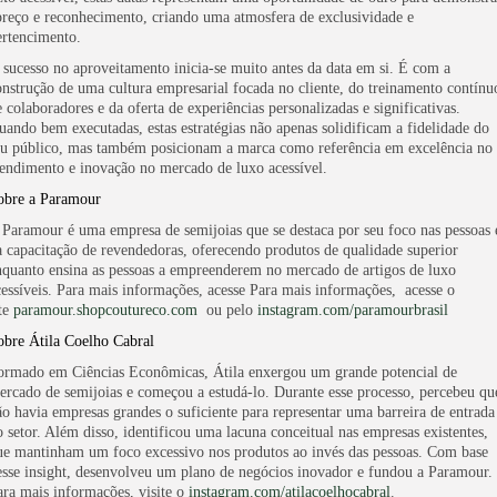
preço e reconhecimento, criando uma atmosfera de exclusividade e
ertencimento.
 sucesso no aproveitamento inicia-se muito antes da data em si. É com a
onstrução de uma cultura empresarial focada no cliente, do treinamento contínu
e colaboradores e da oferta de experiências personalizadas e significativas.
uando bem executadas, estas estratégias não apenas solidificam a fidelidade do
eu público, mas também posicionam a marca como referência em excelência no
tendimento e inovação no mercado de luxo acessível.
obre a Paramour
 Paramour é uma empresa de semijoias que se destaca por seu foco nas pessoas 
a capacitação de revendedoras, oferecendo produtos de qualidade superior
nquanto ensina as pessoas a empreenderem no mercado de artigos de luxo
cessíveis. Para mais informações, acesse Para mais informações, acesse o
ite
paramour.shopcoutureco.com
ou pelo
instagram.com/paramourbrasil
obre Átila Coelho Cabral
ormado em Ciências Econômicas, Átila enxergou um grande potencial de
ercado de semijoias e começou a estudá-lo. Durante esse processo, percebeu qu
ão havia empresas grandes o suficiente para representar uma barreira de entrada
o setor. Além disso, identificou uma lacuna conceitual nas empresas existentes,
ue mantinham um foco excessivo nos produtos ao invés das pessoas. Com base
esse insight, desenvolveu um plano de negócios inovador e fundou a Paramour.
ara mais informações, visite o
instagram.com/
atilacoelhocabral
.