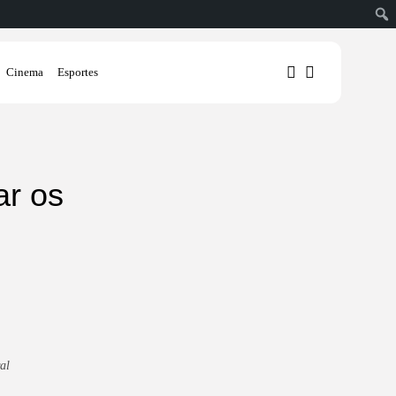
Cinema
Esportes
1
1
ar os
Sorry, you have no bookmarks
yet.
0
al