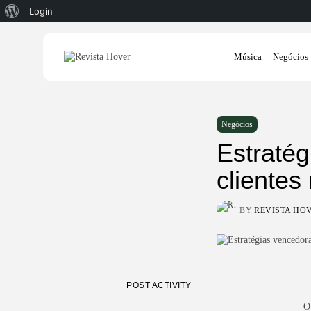
Sobre
Login
o
Search
WordPress
Música
Negócios
for:
Negócios
Estratég
clientes
BY
REVISTA HO
POST ACTIVITY
O