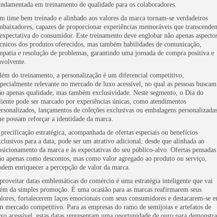
undamentada em treinamento de qualidade para os colaboradores.
m time bem treinado e alinhado aos valores da marca tornam-se verdadeiros
mbaixadores, capazes de proporcionar experiências memoráveis que transcende
 expectativa do consumidor. Este treinamento deve englobar não apenas aspecto
écnicos dos produtos oferecidos, mas também habilidades de comunicação,
mpatia e resolução de problemas, garantindo uma jornada de compra positiva e
nvolvente.
lém do treinamento, a personalização é um diferencial competitivo,
specialmente relevante no mercado de luxo acessível, no qual as pessoas buscam
ão apenas qualidade, mas também exclusividade. Neste segmento, o Dia do
liente pode ser marcado por experiências únicas, como atendimentos
ersonalizados, lançamentos de coleções exclusivas ou embalagens personalizadas
ue possam reforçar a identidade da marca.
 precificação estratégica, acompanhada de ofertas especiais ou benefícios
xclusivos para a data, pode ser um atrativo adicional, desde que alinhada ao
osicionamento da marca e às expectativas do seu público-alvo. Ofertas pensadas
ão apenas como descontos, mas como valor agregado ao produto ou serviço,
odem enriquecer a percepção de valor da marca.
proveitar datas emblemáticas do comércio é uma estratégia inteligente que vai
lém da simples promoção. É uma ocasião para as marcas reafirmarem seus
alores, fortalecerem laços emocionais com seus consumidores e destacarem-se 
m mercado competitivo. Para as empresas do ramo de semijoias e artefatos de
uxo acessível, estas datas representam uma oportunidade de ouro para demonstra