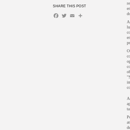
r
SHARE THIS POST
e
d
Facebook
Twitter
Email
Share
A
l
c
e
p
O
c
o
c
o
“
i
c
A
a
t
P
a
d