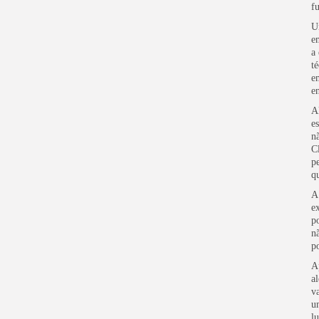
f
U
e
a
t
e
e
A
e
n
C
p
q
A
e
p
n
p
A
a
v
u
l