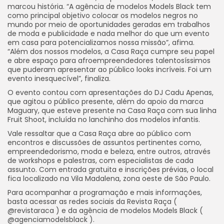
marcou história. “A agência de modelos Models Black tem
como principal objetivo colocar os modelos negros no
mundo por meio de oportunidades geradas em trabalhos
de moda e publicidade e nada melhor do que um evento
em casa para potencializamos nossa missão”, afima.
“Além dos nossos modelos, a Casa Raça cumpre seu papel
e abre espaço para afroempreendedores talentosíssimos
que puderam apresentar ao público looks incríveis. Foi um
evento inesquecível”, finaliza.
O evento contou com apresentações do DJ Cadu Apenas,
que agitou o público presente, além do apoio da marca
Maguary, que esteve presente na Casa Raça com sua linha
Fruit Shoot, incluída no lanchinho dos modelos infantis.
Vale ressaltar que a Casa Raça abre ao público com
encontros e discussões de assuntos pertinentes como,
empreendedorismo, moda e beleza, entre outros, através
de workshops e palestras, com especialistas de cada
assunto. Com entrada gratuita e inscrições prévias, o local
fica localizado na Vila Madalena, zona oeste de São Paulo.
Para acompanhar a programação e mais informações,
basta acessar as redes sociais da Revista Raça (
@revistaraca ) e da agência de modelos Models Black (
@agenciamodelsblack ).