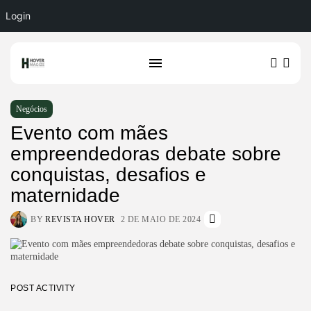
Login
Negócios
Evento com mães
empreendedoras debate sobre
conquistas, desafios e
maternidade
BY
REVISTA HOVER
2 DE MAIO DE 2024
POST ACTIVITY