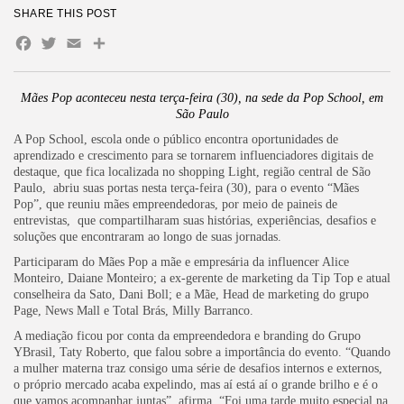
SHARE THIS POST
Facebook
Twitter
Email
Share
Mães Pop aconteceu nesta terça-feira (30), na sede da Pop School, em
São Paulo
A Pop School, escola onde o público encontra oportunidades de
aprendizado e crescimento para se tornarem influenciadores digitais de
destaque, que fica localizada no shopping Light, região central de São
Paulo, abriu suas portas nesta terça-feira (30), para o evento “Mães
Pop”, que reuniu mães empreendedoras, por meio de paineis de
entrevistas, que compartilharam suas histórias, experiências, desafios e
soluções que encontraram ao longo de suas jornadas.
Participaram do Mães Pop a mãe e empresária da influencer Alice
Monteiro, Daiane Monteiro; a ex-gerente de marketing da Tip Top e atual
conselheira da Sato, Dani Boll; e a Mãe, Head de marketing do grupo
Page, News Mall e Total Brás, Milly Barranco.
A mediação ficou por conta da empreendedora e branding do Grupo
YBrasil, Taty Roberto, que falou sobre a importância do evento. “Quando
a mulher materna traz consigo uma série de desafios internos e externos,
o próprio mercado acaba expelindo, mas aí está aí o grande brilho e é o
que vamos acompanhar juntas”, afirma. “Foi uma tarde muito especial na