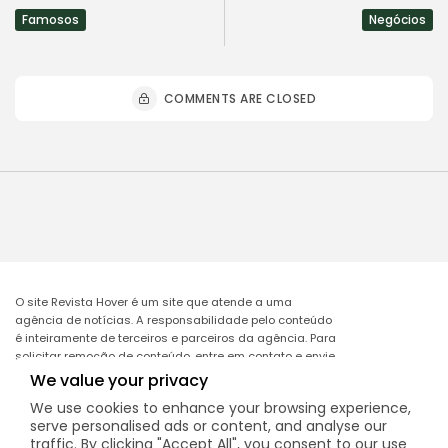
Famosos
Negócios
COMMENTS ARE CLOSED
O site Revista Hover é um site que atende a uma
agência de notícias. A responsabilidade pelo conteúdo
é inteiramente de terceiros e parceiros da agência. Para
solicitar remoção de conteúdo, entre em contato e envie
o link da matéria a ser excluída no e-mail:
We value your privacy
remocao@mcomglobal.com
.
We use cookies to enhance your browsing experience,
serve personalised ads or content, and analyse our
traffic. By clicking "Accept All", you consent to our use