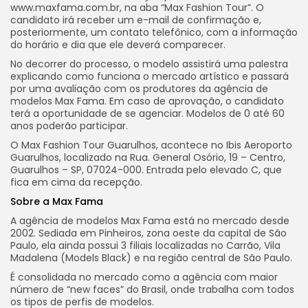
www.maxfama.com.br, na aba “Max Fashion Tour”. O
candidato irá receber um e-mail de confirmação e,
posteriormente, um contato telefônico, com a informação
do horário e dia que ele deverá comparecer.
No decorrer do processo, o modelo assistirá uma palestra
explicando como funciona o mercado artístico e passará
por uma avaliação com os produtores da agência de
modelos Max Fama. Em caso de aprovação, o candidato
terá a oportunidade de se agenciar. Modelos de 0 até 60
anos poderão participar.
O Max Fashion Tour Guarulhos, acontece no Ibis Aeroporto
Guarulhos, localizado na Rua. General Osório, 19 – Centro,
Guarulhos – SP, 07024-000. Entrada pelo elevado C, que
fica em cima da recepção.
Sobre a Max Fama
A agência de modelos Max Fama está no mercado desde
2002. Sediada em Pinheiros, zona oeste da capital de São
Paulo, ela ainda possui 3 filiais localizadas no Carrão, Vila
Madalena (Models Black) e na região central de São Paulo.
É consolidada no mercado como a agência com maior
número de “new faces” do Brasil, onde trabalha com todos
os tipos de perfis de modelos.