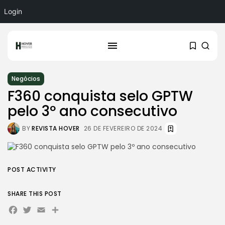
Login
Negócios
F360 conquista selo GPTW
pelo 3º ano consecutivo
BY
REVISTA HOVER
26 DE FEVEREIRO DE 2024
POST ACTIVITY
SHARE THIS POST
Facebook
Twitter
Email
Share