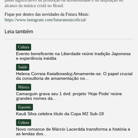
passo significativo na promoção da acessibilidade e na ampliação do
alcance da música cristã no Brasil.
Fique por dentro das novidades da Futura Music:
https://www.instagram.com/futuramusicoficial/
Leia também
Cultura
Evento beneficente na Liberdade reúne tradição Japonesa
e experiência inédita
Saúde
Helena Correia Kwiatkowskyj Amamente-se: O papel crucial
da consultoria de amamentação no...
Música
Camarguin grava seu 1 dvd: projeto ‘Hoje Pode’ reúne
grandes nomes da...
Esportes
Kauã Silva celebra título da Copa M2 Sub-18
Cultura
Novo romance de Márcio Lacerdda transforma a história e
as lendas dos...