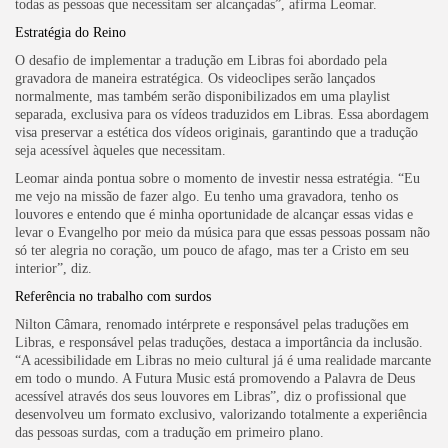
todas as pessoas que necessitam ser alcançadas”, afirma Leomar.
Estratégia do Reino
O desafio de implementar a tradução em Libras foi abordado pela
gravadora de maneira estratégica. Os videoclipes serão lançados
normalmente, mas também serão disponibilizados em uma playlist
separada, exclusiva para os vídeos traduzidos em Libras. Essa abordagem
visa preservar a estética dos vídeos originais, garantindo que a tradução
seja acessível àqueles que necessitam.
Leomar ainda pontua sobre o momento de investir nessa estratégia. “Eu
me vejo na missão de fazer algo. Eu tenho uma gravadora, tenho os
louvores e entendo que é minha oportunidade de alcançar essas vidas e
levar o Evangelho por meio da música para que essas pessoas possam não
só ter alegria no coração, um pouco de afago, mas ter a Cristo em seu
interior”, diz.
Referência no trabalho com surdos
Nilton Câmara, renomado intérprete e responsável pelas traduções em
Libras, e responsável pelas traduções, destaca a importância da inclusão.
“A acessibilidade em Libras no meio cultural já é uma realidade marcante
em todo o mundo. A Futura Music está promovendo a Palavra de Deus
acessível através dos seus louvores em Libras”, diz o profissional que
desenvolveu um formato exclusivo, valorizando totalmente a experiência
das pessoas surdas, com a tradução em primeiro plano.