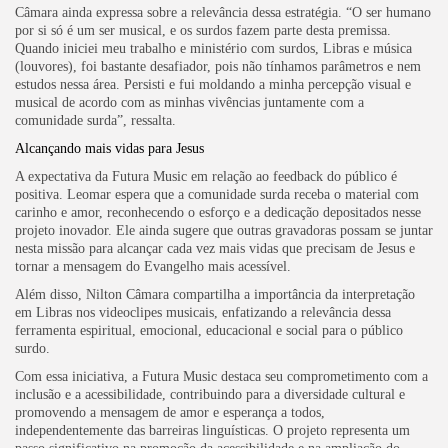
Câmara ainda expressa sobre a relevância dessa estratégia. “O ser humano
por si só é um ser musical, e os surdos fazem parte desta premissa.
Quando iniciei meu trabalho e ministério com surdos, Libras e música
(louvores), foi bastante desafiador, pois não tínhamos parâmetros e nem
estudos nessa área. Persisti e fui moldando a minha percepção visual e
musical de acordo com as minhas vivências juntamente com a
comunidade surda”, ressalta.
Alcançando mais vidas para Jesus
A expectativa da Futura Music em relação ao feedback do público é
positiva. Leomar espera que a comunidade surda receba o material com
carinho e amor, reconhecendo o esforço e a dedicação depositados nesse
projeto inovador. Ele ainda sugere que outras gravadoras possam se juntar
nesta missão para alcançar cada vez mais vidas que precisam de Jesus e
tornar a mensagem do Evangelho mais acessível.
Além disso, Nilton Câmara compartilha a importância da interpretação
em Libras nos videoclipes musicais, enfatizando a relevância dessa
ferramenta espiritual, emocional, educacional e social para o público
surdo.
Com essa iniciativa, a Futura Music destaca seu comprometimento com a
inclusão e a acessibilidade, contribuindo para a diversidade cultural e
promovendo a mensagem de amor e esperança a todos,
independentemente das barreiras linguísticas. O projeto representa um