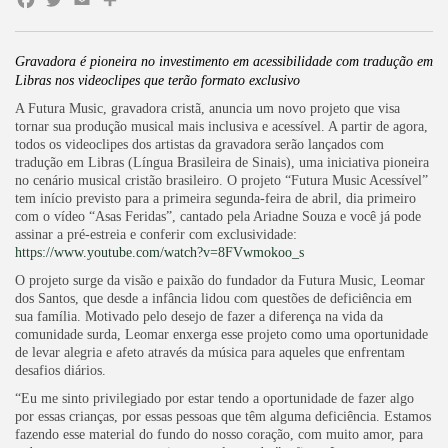
Facebook
Twitter
Email
Share
Gravadora é pioneira no investimento em acessibilidade com tradução em
Libras nos videoclipes que terão formato exclusivo
A Futura Music, gravadora cristã, anuncia um novo projeto que visa
tornar sua produção musical mais inclusiva e acessível. A partir de agora,
todos os videoclipes dos artistas da gravadora serão lançados com
tradução em Libras (Língua Brasileira de Sinais), uma iniciativa pioneira
no cenário musical cristão brasileiro. O projeto “Futura Music Acessível”
tem início previsto para a primeira segunda-feira de abril, dia primeiro
com o vídeo “Asas Feridas”, cantado pela Ariadne Souza e você já pode
assinar a pré-estreia e conferir com exclusividade:
https://www.youtube.com/watch?v=8FVwmokoo_s
O projeto surge da visão e paixão do fundador da Futura Music, Leomar
dos Santos, que desde a infância lidou com questões de deficiência em
sua família. Motivado pelo desejo de fazer a diferença na vida da
comunidade surda, Leomar enxerga esse projeto como uma oportunidade
de levar alegria e afeto através da música para aqueles que enfrentam
desafios diários.
“Eu me sinto privilegiado por estar tendo a oportunidade de fazer algo
por essas crianças, por essas pessoas que têm alguma deficiência. Estamos
fazendo esse material do fundo do nosso coração, com muito amor, para