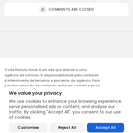
COMMENTS ARE CLOSED
O site Revista Hover é um site que atende a uma
agência de notícias. A responsabilidade pelo conteúdo
é inteiramente de terceiros e parceiros da agência. Para
solicitar remoção de conteúdo, entre em contato e envie
o link da matéria a ser excluída no e-mail:
We value your privacy
remocao@mcomglobal.com
.
We use cookies to enhance your browsing experience,
serve personalised ads or content, and analyse our
traffic. By clicking "Accept All", you consent to our use
of cookies.
Revista Hover
Customise
Reject All
Accept All