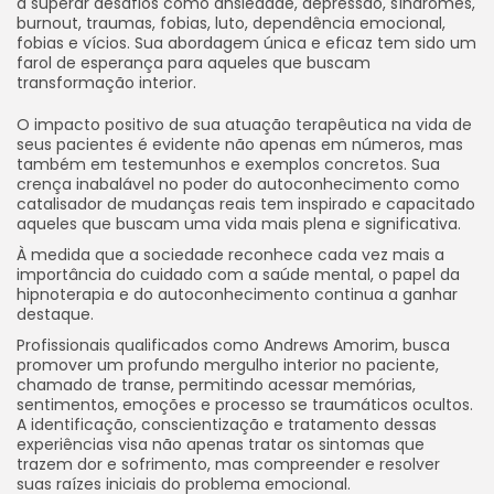
a superar desafios como ansiedade, depressão, síndromes,
burnout, traumas, fobias, luto, dependência emocional,
fobias e vícios. Sua abordagem única e eficaz tem sido um
farol de esperança para aqueles que buscam
transformação interior.
O impacto positivo de sua atuação terapêutica na vida de
seus pacientes é evidente não apenas em números, mas
também em testemunhos e exemplos concretos. Sua
crença inabalável no poder do autoconhecimento como
catalisador de mudanças reais tem inspirado e capacitado
aqueles que buscam uma vida mais plena e significativa.
À medida que a sociedade reconhece cada vez mais a
importância do cuidado com a saúde mental, o papel da
hipnoterapia e do autoconhecimento continua a ganhar
destaque.
Profissionais qualificados como Andrews Amorim, busca
promover um profundo mergulho interior no paciente,
chamado de transe, permitindo acessar memórias,
sentimentos, emoções e processo se traumáticos ocultos.
A identificação, conscientização e tratamento dessas
experiências visa não apenas tratar os sintomas que
trazem dor e sofrimento, mas compreender e resolver
suas raízes iniciais do problema emocional.