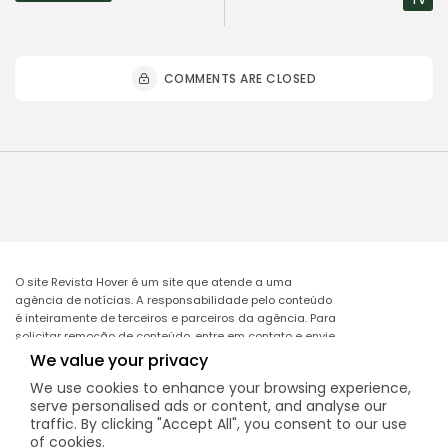
COMMENTS ARE CLOSED
O site Revista Hover é um site que atende a uma
agência de notícias. A responsabilidade pelo conteúdo
é inteiramente de terceiros e parceiros da agência. Para
solicitar remoção de conteúdo, entre em contato e envie
o link da matéria a ser excluída no e-mail:
We value your privacy
remocao@mcomglobal.com
.
We use cookies to enhance your browsing experience,
serve personalised ads or content, and analyse our
traffic. By clicking "Accept All", you consent to our use
of cookies.