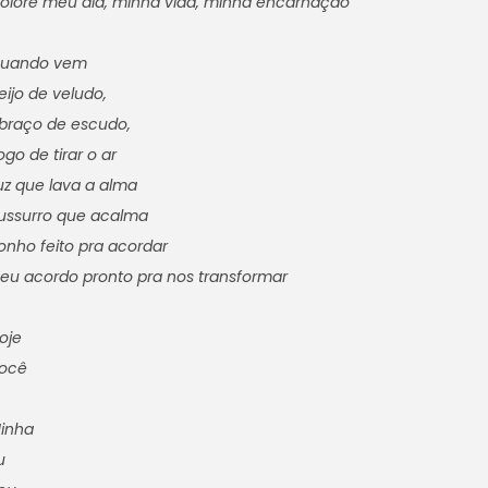
olore meu dia, minha vida, minha encarnação
uando vem
eijo de veludo,
braço de escudo,
ogo de tirar o ar
uz que lava a alma
ussurro que acalma
onho feito pra acordar
 eu acordo pronto pra nos transformar
oje
ocê
inha
u