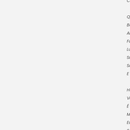
C
Q
B
A
F
L
S
S
E
H
V
É
M
E