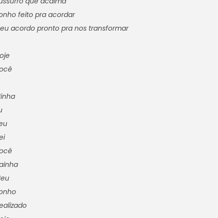
ussurro que acalma
onho feito pra acordar
 eu acordo pronto pra nos transformar
oje
ocê
inha
u
eu
ei
ocê
ainha
eu
onho
ealizado