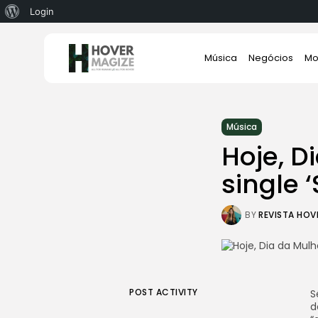
Sobre
Login
o
Search
WordPress
Música
Negócios
Mo
for:
Música
Hoje, D
single 
BY
REVISTA HOV
POST ACTIVITY
S
d