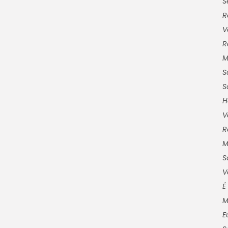
S
R
V
R
M
S
S
H
V
R
M
S
V
É
M
E