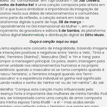
aldeia” ou “comunidade” em Tupi Guarani –, de
Jair Oliveira
,
onho de Rainha Rei’
é uma canção composta pelo artista em
017 e que busca simbolizar a importância da integração de
postos nesta sua aldeia de relacionamentos e comunhões.
omo parte da reflexão, a canção estará em todas as
lataformas digitais a partir de hoje,
08 de março
–
ropositalmente no Dia Internacional da Mulher –, em um
ançamento da gravadora e editora
S de Samba
, da plataforma
riativa digital
Marshmelody
e distribuição digital da
Ditto
Music.
Ouça a canção
aqui
ou
aqui
A letra explora este conceito de integralidade, trazendo imagen
e interações positivas e negativas entre ‘Vento e Vela’, ‘Tinta e
ela’, ‘Feminino (Rainha)’, ‘Masculino (Rei)’ e ‘Yin e Yang’ para
ompor a mensagem principal. Os polos, assim, interagem para
ormar unidade nos relacionamentos humanos e na própria
xistência: quando o masculino só se torna completo quando é
mascu-feminino’, o feminino integral quando vira ‘femi-
asculino’ e a experiência individual só ganha real significado
uando realiza o sonho da ‘rainha-rei’ ou do ‘rei-rainha’”, diz Jair.
 detalha: “Compus esta canção muito influenciado pela
resença forte e importante das mulheres de minha família. Pod
laro, ser interpretada como uma canção de amor composta
ara minha esposa Tania Khalill – e é! – mas acaba sendo
ambém uma reflexão sobre o feminino que existe em mim