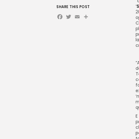
“
‘
S
SHARE THIS POST
2
Facebook
Twitter
Email
Share
o
C
p
p
l
c
“
d
T
c
f
e
‘
m
q
E
p
c
p
t