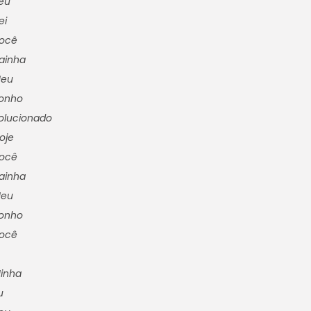
eu
ei
ocê
ainha
eu
onho
olucionado
oje
ocê
ainha
eu
onho
ocê
inha
u