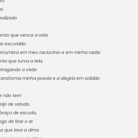
eu
ei
ealizado
ento que vence a vela
az escuridão
enumbra em meu raciocínio e em minha razão
inta que turva a tela,
stragando a visão
ransforma minha poesia e a alegria em solidão
e não tem
eijo de veludo,
braço de escudo,
ogo de tirar o ar
uz que lava a alma