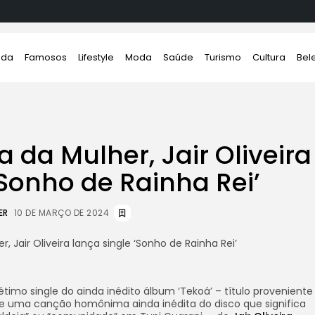
da
Famosos
Lifestyle
Moda
Saúde
Turismo
Cultura
Bel
ia da Mulher, Jair Oliveir
‘Sonho de Rainha Rei’
ER
10 DE MARÇO DE 2024
étimo single do ainda inédito álbum ‘Tekoá’ – título proveniente
e uma canção homônima ainda inédita do disco que significa