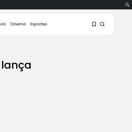
eza
Cinema
Esportes
1
1
a lança
Sorry, you have no
bookmarks yet.
0