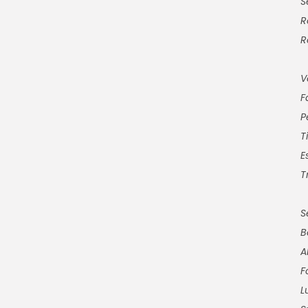
S
R
R
V
F
P
T
E
T
S
B
A
F
L