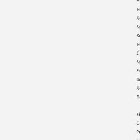
H
V
R
M
S
V
É
M
E
S
R
R
F
D
P