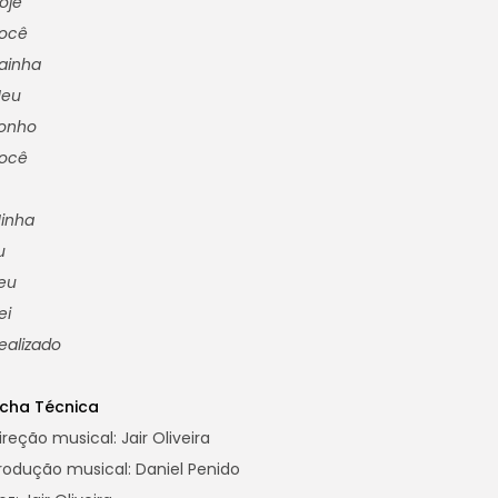
oje
ocê
ainha
eu
onho
ocê
inha
u
eu
ei
ealizado
icha Técnica
ireção musical: Jair Oliveira
rodução musical: Daniel Penido