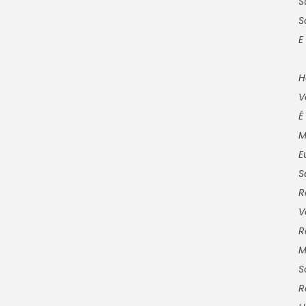
S
S
E
H
V
É
M
E
S
R
V
R
M
S
R