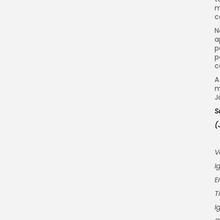
m
c
N
a
p
p
c
A
m
J
S
(
V
I
E
T
I