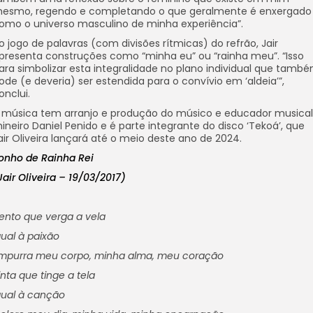
esmo, regendo e completando o que geralmente é enxergado
omo o universo masculino de minha experiência”.
o jogo de palavras (com divisões rítmicas) do refrão, Jair
presenta construções como “minha eu” ou “rainha meu”. “Isso
ara simbolizar esta integralidade no plano individual que tamb
ode (e deveria) ser estendida para o convívio em ‘aldeia’”,
onclui.
 música tem arranjo e produção do músico e educador musical
ineiro Daniel Penido e é parte integrante do disco ‘Tekoá’, que
air Oliveira lançará até o meio deste ano de 2024.
onho de Rainha Rei
Jair Oliveira – 19/03/2017)
ento que verga a vela
gual à paixão
mpurra meu corpo, minha alma, meu coração
inta que tinge a tela
gual à canção