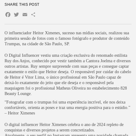
SHARE THIS POST
Facebook
Twitter
Email
Share
O influenciador Heitor Ximenes, sucesso nas mídias sociais, realizou sua
primeira sessão de fotos com o famoso fotógrafo e produtor de conteúdo
Trumpas, na cidade de São Paulo, SP.
O Digital Influencer vestiu uma criação exclusiva do renomado estilista
Ruy dos Anjos, conhecido por vestir também a Cantora Joelma e diversos
outros artistas. Ruy sempre surpreende com suas peças e consegue captar
exatamente o estilo que Heitor deseja. O responsável por cuidar do cabelo
de Heitor é Vitor Lima, o único profissional em São Paulo capaz de
deixá-lo exatamente do jeito que ele deseja e o responsável pela
maquiagem foi o profissional Matheus Oliveira no estabelecimento 828
Beauty Lounge.
“Fotografar com o trumpas foi uma experiência incrível, ele nos deixa
confortáveis, orienta as poses e traz uma energia positiva para o estúdio.”
– Heitor Ximenes
O digital influencer Heitor Ximenes celebra o ano de 2024 repleto de
conquistas e diversos projetos a serem concretizados.
Atualmente, o seu perfil no Instagram apresenta uma novidade chamada