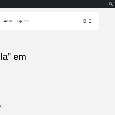
Cinema
Esportes
1
1
ela” em
Sorry, you have no bookmarks
yet.
0
a