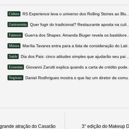
RS Experience leva o universo dos Rolling Stones
Cultura
Quer fugir do tradicional? Restaurante aposta na cul
Gastronomia
Guerra dos Shapes: Amanda Biuger revela os ba
Famosos
Marília Tavares entra para a li
Música
Dia dos Pais: cinco atitudes simples qu
Saúde
Giovanni Zarutti explica quando 
Economia
Daniel Rodhrigues mo
Negócios
grande atração do Casarão
3° edição do Makeup D