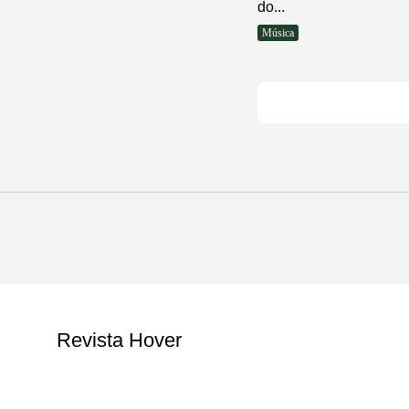
do...
Música
Revista Hover