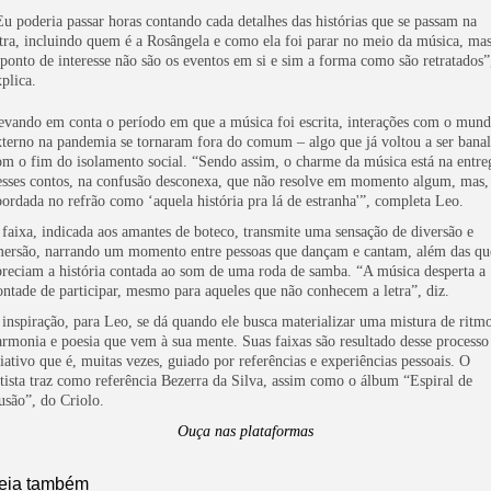
Eu poderia passar horas contando cada detalhes das histórias que se passam na
etra, incluindo quem é a Rosângela e como ela foi parar no meio da música, ma
 ponto de interesse não são os eventos em si e sim a forma como são retratados”
plica.
evando em conta o período em que a música foi escrita, interações com o mun
xterno na pandemia se tornaram fora do comum – algo que já voltou a ser banal
om o fim do isolamento social. “Sendo assim, o charme da música está na entre
esses contos, na confusão desconexa, que não resolve em momento algum, mas,
bordada no refrão como ‘aquela história pra lá de estranha'”, completa Leo.
 faixa, indicada aos amantes de boteco, transmite uma sensação de diversão e
mersão, narrando um momento entre pessoas que dançam e cantam, além das qu
preciam a história contada ao som de uma roda de samba. “A música desperta a
ontade de participar, mesmo para aqueles que não conhecem a letra”, diz.
 inspiração, para Leo, se dá quando ele busca materializar uma mistura de ritm
armonia e poesia que vem à sua mente. Suas faixas são resultado desse processo
riativo que é, muitas vezes, guiado por referências e experiências pessoais. O
rtista traz como referência Bezerra da Silva, assim como o álbum “Espiral de
lusão”, do Criolo.
Ouça nas plataformas
eia também