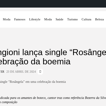
Moda
Famosos
Lifestyle
Moda
Saúde
Turismo
Cultura
Beleza
gioni lança single “Rosâng
ebração da boemia
VER
23 DE ABRIL DE 2024
ndicada para os amantes de boteco, cantor traz como referência Bezerra da Silv
a composição