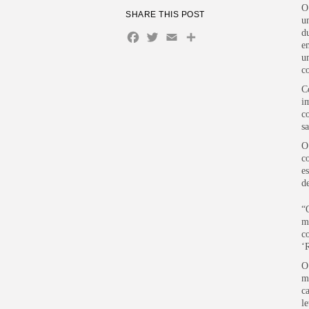
O
SHARE THIS POST
u
d
Facebook
Twitter
Email
Share
e
u
c
C
i
c
s
O
c
e
d
“
m
c
‘
O
m
c
le