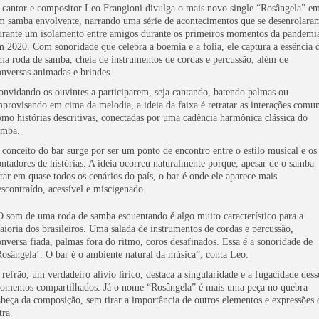
 cantor e compositor Leo Frangioni divulga o mais novo single “Rosângela” e
m samba envolvente, narrando uma série de acontecimentos que se desenrolara
urante um isolamento entre amigos durante os primeiros momentos da pandemi
m 2020. Com sonoridade que celebra a boemia e a folia, ele captura a essência 
ma roda de samba, cheia de instrumentos de cordas e percussão, além de
onversas animadas e brindes.
onvidando os ouvintes a participarem, seja cantando, batendo palmas ou
mprovisando em cima da melodia, a ideia da faixa é retratar as interações comu
omo histórias descritivas, conectadas por uma cadência harmônica clássica do
amba.
 conceito do bar surge por ser um ponto de encontro entre o estilo musical e os
ontadores de histórias. A ideia ocorreu naturalmente porque, apesar de o samba
star em quase todos os cenários do país, o bar é onde ele aparece mais
escontraído, acessível e miscigenado.
O som de uma roda de samba esquentando é algo muito característico para a
aioria dos brasileiros. Uma salada de instrumentos de cordas e percussão,
onversa fiada, palmas fora do ritmo, coros desafinados. Essa é a sonoridade de
Rosângela’. O bar é o ambiente natural da música”, conta Leo.
 refrão, um verdadeiro alívio lírico, destaca a singularidade e a fugacidade dess
omentos compartilhados. Já o nome “Rosângela” é mais uma peça no quebra-
abeça da composição, sem tirar a importância de outros elementos e expressões 
tra.