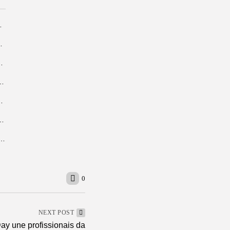
 ao Blue Note São...
inária amazônica para o Dia...
stidores do reality que promete...
sta de consideração do Latin Grammy com...
e ajudarão seu pai a cuidar...
a carta de crédito pode fazer sentido na...
stra o que faz um diretor de comunicação na prática
0
NEXT POST
ay une profissionais da