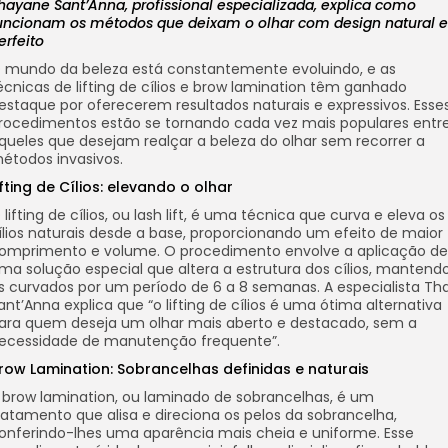
hayane Sant’Anna, profissional especializada, explica como
uncionam os métodos que deixam o olhar com design natural e
erfeito
 mundo da beleza está constantemente evoluindo, e as
écnicas de lifting de cílios e brow lamination têm ganhado
estaque por oferecerem resultados naturais e expressivos. Esse
rocedimentos estão se tornando cada vez mais populares entr
queles que desejam realçar a beleza do olhar sem recorrer a
étodos invasivos.
ifting de Cílios: elevando o olhar
 lifting de cílios, ou lash lift, é uma técnica que curva e eleva os
ílios naturais desde a base, proporcionando um efeito de maior
omprimento e volume. O procedimento envolve a aplicação de
ma solução especial que altera a estrutura dos cílios, mantend
s curvados por um período de 6 a 8 semanas. A especialista Th
ant’Anna explica que “o lifting de cílios é uma ótima alternativa
ara quem deseja um olhar mais aberto e destacado, sem a
ecessidade de manutenção frequente”.
row Lamination: Sobrancelhas definidas e naturais
 brow lamination, ou laminado de sobrancelhas, é um
ratamento que alisa e direciona os pelos da sobrancelha,
onferindo-lhes uma aparência mais cheia e uniforme. Esse