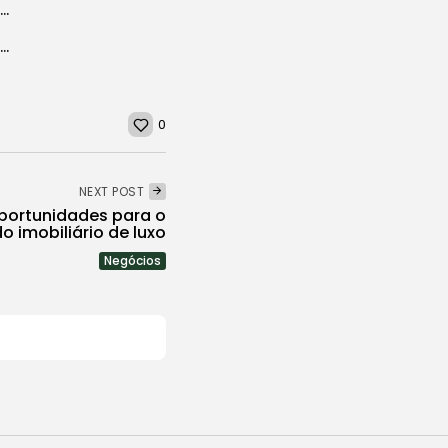
Giovanni Zarutti explica quando a carta de crédito pode fazer sentido na...
Daniel Rodhrigues mostra o que faz um diretor de comunicação na prática
0
NEXT POST
portunidades para o
 imobiliário de luxo
Negócios