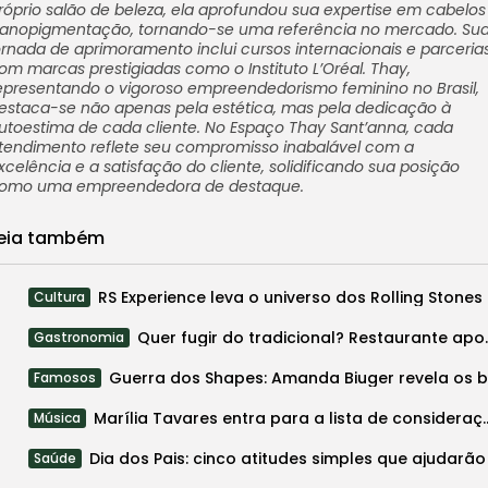
róprio salão de beleza, ela aprofundou sua expertise em cabelos
anopigmentação, tornando-se uma referência no mercado. Su
ornada de aprimoramento inclui cursos internacionais e parceria
om marcas prestigiadas como o Instituto L’Oréal. Thay,
epresentando o vigoroso empreendedorismo feminino no Brasil,
estaca-se não apenas pela estética, mas pela dedicação à
utoestima de cada cliente. No Espaço Thay Sant’anna, cada
tendimento reflete seu compromisso inabalável com a
xcelência e a satisfação do cliente, solidificando sua posição
omo uma empreendedora de destaque.
eia também
RS Expe
Cultura
Quer fugir do tradicional? 
Gastronomia
Famosos
Marília Tavares entra para a lista de co
Música
Saúde