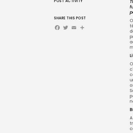
POST ACTIVITY
T
f
p
SHARE THIS POST
O
Facebook
Twitter
Email
Share
t
d
p
a
m
L
O
c
c
u
o
S
p
n
B
A
t
c