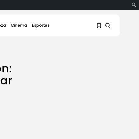
eza
Cinema
Esportes
1
1
on:
har
Sorry, you have no
bookmarks yet.
0