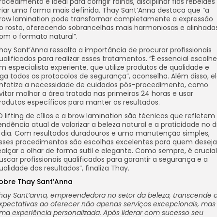
rocedimento é ideal para corrigir falhas, disciplinar fios rebeldes
riar uma forma mais definida. Thay Sant’Anna destaca que “a
row lamination pode transformar completamente a expressão
o rosto, oferecendo sobrancelhas mais harmoniosas e alinhada
om o formato natural”.
hay Sant’Anna ressalta a importância de procurar profissionais
ualificados para realizar esses tratamentos. “É essencial escolhe
m especialista experiente, que utilize produtos de qualidade e
iga todos os protocolos de segurança”, aconselha. Além disso, e
nfatiza a necessidade de cuidados pós-procedimento, como
vitar molhar a área tratada nas primeiras 24 horas e usar
rodutos específicos para manter os resultados.
O lifting de cílios e a brow lamination são técnicas que refletem
endência atual de valorizar a beleza natural e a praticidade no d
 dia. Com resultados duradouros e uma manutenção simples,
sses procedimentos são escolhas excelentes para quem deseja
ealçar o olhar de forma sutil e elegante. Como sempre, é crucial
uscar profissionais qualificados para garantir a segurança e a
ualidade dos resultados”, finaliza Thay.
obre Thay Sant’Anna
hay Sant’anna, empreendedora no setor da beleza, transcende 
xpectativas ao oferecer não apenas serviços excepcionais, mas
ma experiência personalizada. Após liderar com sucesso seu