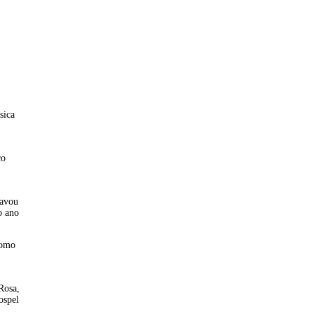
sica
co
ravou
o ano
como
Rosa,
ospel