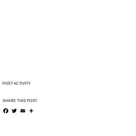
Negócios
Saúde
POST ACTIVITY
SHARE THIS POST
Facebook
Twitter
Email
Share