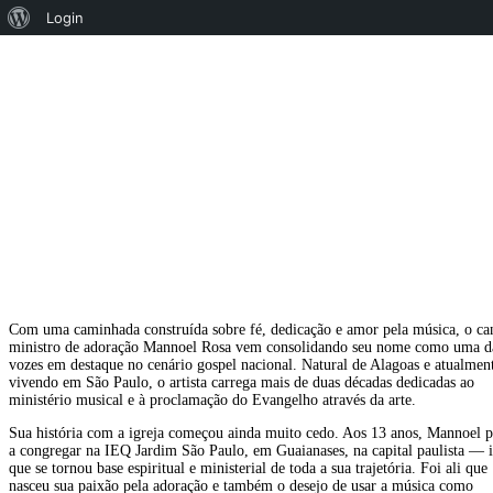
Sobre
Login
o
Música
WordPress
Música
Negócios
Moda
Famosos
Lifestyle
By
Revista Hover
Moda
18 de maio de 2026
Saúde
Turismo
Cultura
Com uma caminhada construída sobre fé, dedicação e amor pela música, o ca
ministro de adoração Mannoel Rosa vem consolidando seu nome como uma d
Beleza
vozes em destaque no cenário gospel nacional. Natural de Alagoas e atualmen
Cinema
vivendo em São Paulo, o artista carrega mais de duas décadas dedicadas ao
ministério musical e à proclamação do Evangelho através da arte.
Esportes
Sua história com a igreja começou ainda muito cedo. Aos 13 anos, Mannoel 
a congregar na IEQ Jardim São Paulo, em Guaianases, na capital paulista — i
que se tornou base espiritual e ministerial de toda a sua trajetória. Foi ali que
nasceu sua paixão pela adoração e também o desejo de usar a música como
Sorry, you have no