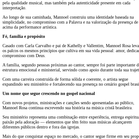
pela qualidade musical, mas também pela autenticidade presente em cada
interpretação.
Ao longo de sua caminhada, Mannoel construiu uma identidade baseada na
simplicidade, no compromisso com a Palavra e na valorização da presença de
acima da performance artística.
Fé, família e propósito
Casado com Carla Carvalho e pai de Kathelly e Vallentim, Mannoel Rosa leva
os palcos os mesmos princípios que cultiva em sua vida pessoal: amor, dedica
compromisso com Deus.
A família, segundo pessoas próximas ao cantor, sempre foi parte importante d
estrutura emocional e ministerial, servindo como apoio durante toda sua trajet
Com uma carreira construída de forma sólida e coerente, o artista segue
expandindo seu ministério e fortalecendo sua presença no cenário gospel brasi
Um nome que segue crescendo no gospel nacional
Com novos projetos, ministrações e canções sendo apresentadas ao público,
Mannoel Rosa continua escrevendo sua história na música cristã brasileira.
Seu ministério representa uma combinação entre experiência, entrega espiritua
paixão pela adoração — elementos que têm feito suas músicas alcançarem
diferentes públicos dentro e fora das igrejas.
Mais do que conquistar espaço no mercado, o cantor segue firme em seu prop