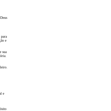
 Deus
 para
ção e
e sua
ória.
leiro.
l e
ósito