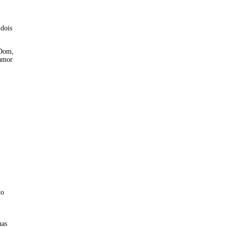
 dois
 Dom,
 amor
to
nas