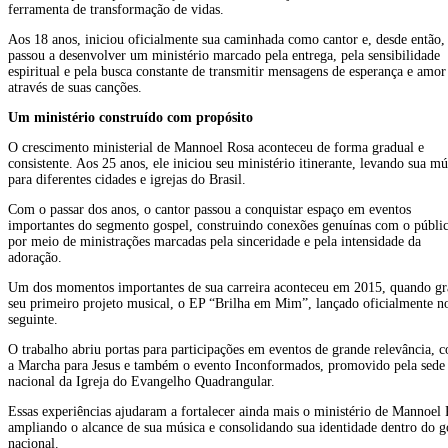
0
ferramenta de transformação de vidas.
bookmarks yet.
Aos 18 anos, iniciou oficialmente sua caminhada como cantor e, desde então,
1
1
passou a desenvolver um ministério marcado pela entrega, pela sensibilidade
0
espiritual e pela busca constante de transmitir mensagens de esperança e amor
através de suas canções.
Um ministério construído com propósito
O crescimento ministerial de Mannoel Rosa aconteceu de forma gradual e
consistente. Aos 25 anos, ele iniciou seu ministério itinerante, levando sua mú
para diferentes cidades e igrejas do Brasil.
Com o passar dos anos, o cantor passou a conquistar espaço em eventos
Search
importantes do segmento gospel, construindo conexões genuínas com o públi
for:
por meio de ministrações marcadas pela sinceridade e pela intensidade da
adoração.
Um dos momentos importantes de sua carreira aconteceu em 2015, quando g
seu primeiro projeto musical, o EP “Brilha em Mim”, lançado oficialmente n
seguinte.
O trabalho abriu portas para participações em eventos de grande relevância, 
a Marcha para Jesus e também o evento Inconformados, promovido pela sede
nacional da Igreja do Evangelho Quadrangular.
Essas experiências ajudaram a fortalecer ainda mais o ministério de Mannoel 
ampliando o alcance de sua música e consolidando sua identidade dentro do g
nacional.