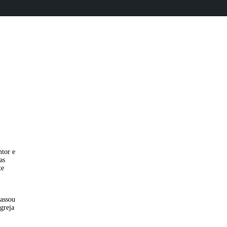
ntor e
as
te
passou
greja