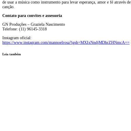
de usar a música como instrumento para levar esperança, amor e fé através de
canção.
Contato para convites e assessoria
GN Produções – Graziela Nascimento
Telefone: (11) 96145-3318
Instagram oficial:
https://www.instagram.com/mannoelrosa?igsh=MXIxNndjMDhrZHNmcA==
Leia também
Cultura
Negócios