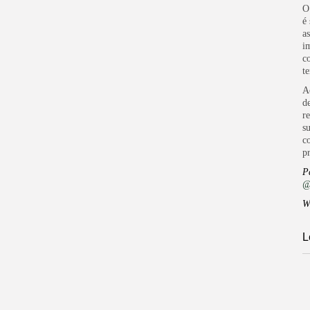
O
é
as
i
c
t
A
d
r
s
c
p
P
@
W
L