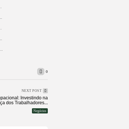
stidores do reality que promete...
sta de consideração do Latin Grammy com...
e ajudarão seu pai a cuidar...
a carta de crédito pode fazer sentido na...
stra o que faz um diretor de comunicação na prática
0
NEXT POST
pacional: Investindo na
a dos Trabalhadores...
Negócios