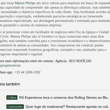
 que torna
Mateus Philipe
um ativo valioso para empresas em busca de expansã
 sua capacidade de compreender não apenas as diferenças culturais, mas também
 necessidades e objetivos específicos de cada cliente. Seja facilitando acordos d
mportação e exportação, estabelecendo parcerias estratégicas ou fornecendo
onsultoria especializada, sua abordagem personalizada e orientada para resultad
em garantido o sucesso de inúmeras empresas.
o se posicionar como um facilitador de negócios entre Foz do Iguaçu e Ciudad
el Este, Mateus Philipe não só fortalece os laços comerciais entre essas duas
egiões, mas também contribui para o crescimento econômico e o desenvolvimen
ustentável de ambas as comunidades. Seu compromisso em construir pontes
omerciais transcende fronteiras geográficas, tornando-o um catalisador para o
rogresso empresarial e regional.
ara mais informações entre em contato: Agência: SEO NOTÍCIAS
googlenoticias
hats app:
+55 44 3200-1392
eia também
RS Experience leva o universo dos Rolling Stones
Cultura
Quer fugir do tradicional? Restaurante aposta na cul
Gastronomia