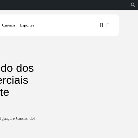
Cinema
Esportes
1
1
ndo dos
rciais
Sorry, you have no bookmarks
yet.
te
0