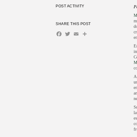
POST ACTIVITY
P
M
m
SHARE THIS POST
d
c
Facebook
Twitter
Email
Share
e
E
i
C
M
c
A
u
e
a
n
S
l
e
c
fr