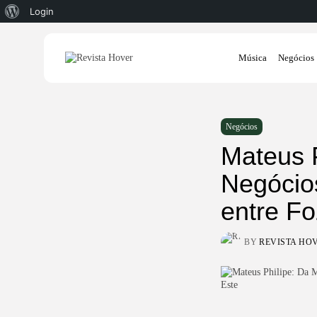
Sobre
Login
o
Search
WordPress
Música
Negócios
for:
Negócios
Mateus 
Negócio
entre Fo
BY
REVISTA HO