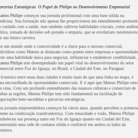
arcerias Estratégicas: O Papel de Philipe no Desenvolvimento Empresarial
ateus Philipe
começou sua jornada profissional com uma base sólida na
edicina. Sua formação não apenas lhe proporcionou um entendimento profund
o cuidado com a saúde, mas também cultivou habilidades cruciais, como análise
rítica, tomada de decisões sob pressão e empatia, que se revelariam inestimáveis
m sua futura carreira.
m um mundo onde a conectividade é a chave para o sucesso comercial,
ndivíduos como Mateus se destacam como pontes entre empresas e oportunidade
om uma habilidade única para negociar, influenciar e estabelecer credibilidade,
ateus Philipe
tem desempenhado um papel vital no desenvolvimento do setor
omercial entre Foz do Iguaçu, no Brasil, e Ciudad del Este, no Paraguai.
 fronteira entre essas duas cidades é muito mais do que uma linha no mapa; é
ma encruzilhada de oportunidades comerciais. E é aqui que Mateus Philipe entr
m cena. Com um profundo entendimento das nuances culturais e comerciais de
mbas as regiões, Mateus Philipe tem sido fundamental na facilitação de
egociações bem-sucedidas e parcerias estratégicas.
ua jornada empreendedora começou há vários anos, quando percebeu o potencia
atente na colaboração transfronteiriça. Com tenacidade e visão, Mateus Philipe
stabeleceu sua presença tanto em Foz do Iguaçu quanto em Ciudad del Este,
onstruindo uma rede de contatos sólida e confiável em ambos os lados da
onteira.