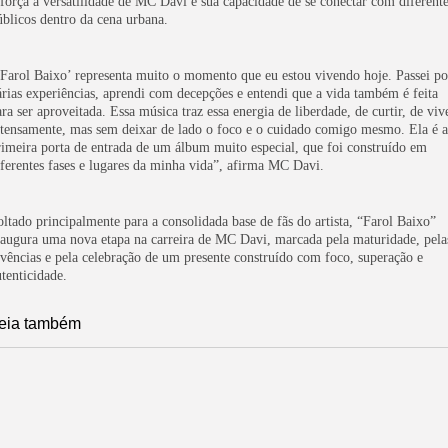
eforça a versatilidade de MC Davi e sua capacidade de se conectar com diferent
úblicos dentro da cena urbana.
‘Farol Baixo’ representa muito o momento que eu estou vivendo hoje. Passei po
árias experiências, aprendi com decepções e entendi que a vida também é feita
ra ser aproveitada. Essa música traz essa energia de liberdade, de curtir, de viv
ntensamente, mas sem deixar de lado o foco e o cuidado comigo mesmo. Ela é a
rimeira porta de entrada de um álbum muito especial, que foi construído em
iferentes fases e lugares da minha vida”, afirma MC Davi.
oltado principalmente para a consolidada base de fãs do artista, “Farol Baixo”
naugura uma nova etapa na carreira de MC Davi, marcada pela maturidade, pela
ivências e pela celebração de um presente construído com foco, superação e
utenticidade.
eia também
Santíssimo Resort par
Turismo
Marvio Ciribelli e Tom Bergeron comemoram aniversár
Cultura