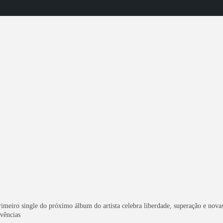
Moda
Famosos
Lifestyle
Moda
Saúde
Turismo
Cultura
Beleza
VER
3 DE JULHO DE 2026
rimeiro single do próximo álbum do artista celebra liberdade, superação e nova
ivências