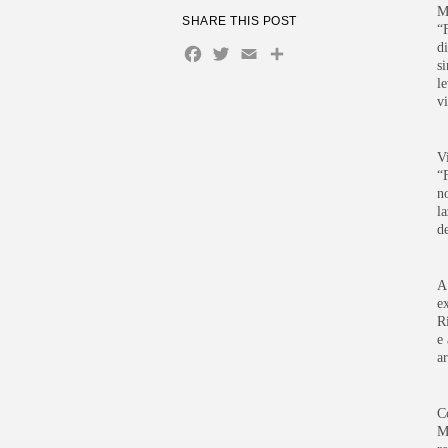
M
SHARE THIS POST
“
d
Facebook
Twitter
Email
Share
s
l
v
V
“
n
l
d
A
e
R
e
ar
C
M