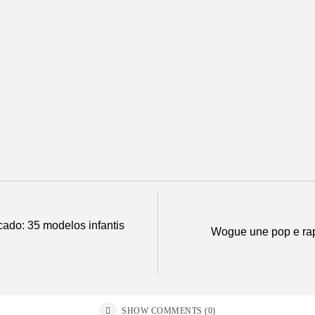
Reynaldo Gianecchini e Maria Casadevall apr
Cultura
Jhonny Salvação parti
Música
Samuel Eleoterio lança o single e vi
Música
Gabriela Gomes a
Música
AFROPUNK inicia vendas gerais para as três cidades: Rio
Música
ado: 35 modelos infantis
Wogue une pop e rap
SHOW COMMENTS (0)