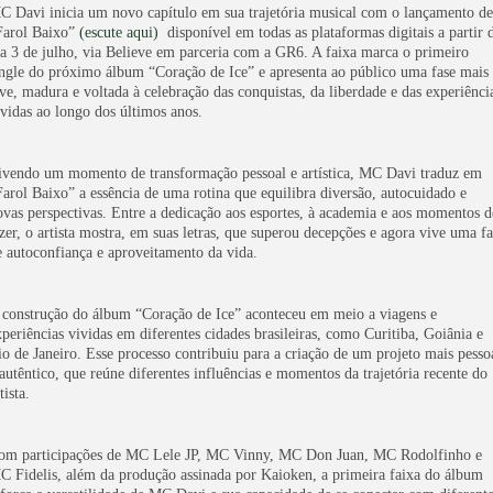
C Davi inicia um novo capítulo em sua trajetória musical com o lançamento de
Farol Baixo”
(escute aqui)
disponível em todas as plataformas digitais a partir 
ia 3 de julho, via Believe em parceria com a GR6. A faixa marca o primeiro
ingle do próximo álbum “Coração de Ice” e apresenta ao público uma fase mais
eve, madura e voltada à celebração das conquistas, da liberdade e das experiênci
ividas ao longo dos últimos anos.
ivendo um momento de transformação pessoal e artística, MC Davi traduz em
Farol Baixo” a essência de uma rotina que equilibra diversão, autocuidado e
ovas perspectivas. Entre a dedicação aos esportes, à academia e aos momentos d
azer, o artista mostra, em suas letras, que superou decepções e agora vive uma fa
e autoconfiança e aproveitamento da vida.
 construção do álbum “Coração de Ice” aconteceu em meio a viagens e
xperiências vividas em diferentes cidades brasileiras, como Curitiba, Goiânia e
io de Janeiro. Esse processo contribuiu para a criação de um projeto mais pesso
 autêntico, que reúne diferentes influências e momentos da trajetória recente do
tista.
om participações de
MC Lele JP, MC Vinny, MC Don Juan, MC Rodolfinho e
C Fidelis
, além da produção assinada por
Kaioken
, a primeira faixa do álbum