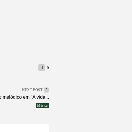
esentam “Um Dia Muito Especial” no Teatro...
cipa da inauguração de setor da Fazenda Pura Fé em...
deoclipe de “Vai na Marcha”
presenta seu novo álbum, “Bethânia”, e o clipe de “Manso...
 de Janeiro, Recife...
0
NEXT POST
 melódico em "A vida...
Música