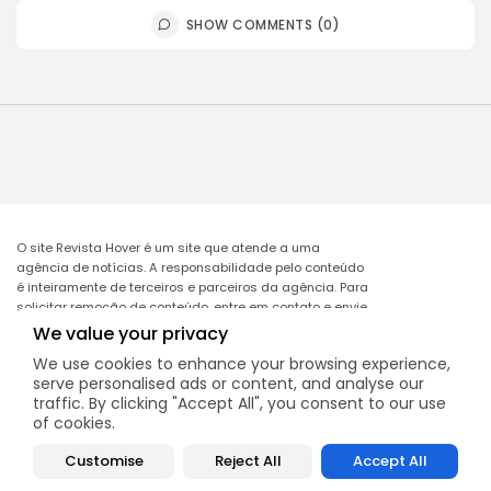
SHOW COMMENTS (0)
O site Revista Hover é um site que atende a uma
agência de notícias. A responsabilidade pelo conteúdo
é inteiramente de terceiros e parceiros da agência. Para
solicitar remoção de conteúdo, entre em contato e envie
o link da matéria a ser excluída no e-mail:
We value your privacy
remocao@mcomglobal.com
.
We use cookies to enhance your browsing experience,
serve personalised ads or content, and analyse our
traffic. By clicking "Accept All", you consent to our use
of cookies.
Revista Hover
Customise
Reject All
Accept All