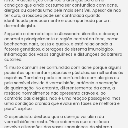
condição que ainda costuma ser confundida com acne,
alergias ou apenas uma pele mais sensível. Apesar de não
ter cura, a rosácea pode ser controlada quando
identificada precocemente e acompanhada por um
dermatologista.
Segundo o dermatologista Alessandro Alarcão, a doença
acomete principalmente a região central da face, como
bochechas, nariz, testa e queixo, e está relacionada a
fatores genéticos, alterações do sistema imunológico,
inflamação dos vasos sanguíneos e disfunções da barreira
cutânea.
“É muito comum ser confundida com acne porque alguns
pacientes apresentam pápulas e pústulas, semelhantes às
espinhas. Também pode ser confundida com alergias ou
pele sensível devido à vermelhidão, ardência e sensação
de queimação. No entanto, diferentemente da acne, a
rosácea normalmente não apresenta cravos e, ao
contrário das alergias, não é uma reação passageira, mas
uma condição crônica que evolui em fases de melhora e
piora”, explica.
O especialista destaca que a doença vai além da
vermelhidão no rosto. “Hoje sabemos que a rosácea
envolve alterações dos vasos sanguíneos, do sistema