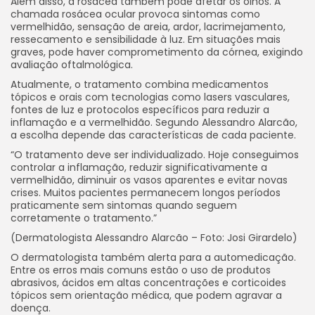
Além disso, a rosácea também pode afetar os olhos. A
chamada rosácea ocular provoca sintomas como
vermelhidão, sensação de areia, ardor, lacrimejamento,
ressecamento e sensibilidade à luz. Em situações mais
graves, pode haver comprometimento da córnea, exigindo
avaliação oftalmológica.
Atualmente, o tratamento combina medicamentos
tópicos e orais com tecnologias como lasers vasculares,
fontes de luz e protocolos específicos para reduzir a
inflamação e a vermelhidão. Segundo Alessandro Alarcão,
a escolha depende das características de cada paciente.
“O tratamento deve ser individualizado. Hoje conseguimos
controlar a inflamação, reduzir significativamente a
vermelhidão, diminuir os vasos aparentes e evitar novas
crises. Muitos pacientes permanecem longos períodos
praticamente sem sintomas quando seguem
corretamente o tratamento.”
(Dermatologista Alessandro Alarcão – Foto: Josi Girardelo)
O dermatologista também alerta para a automedicação.
Entre os erros mais comuns estão o uso de produtos
abrasivos, ácidos em altas concentrações e corticoides
tópicos sem orientação médica, que podem agravar a
doença.