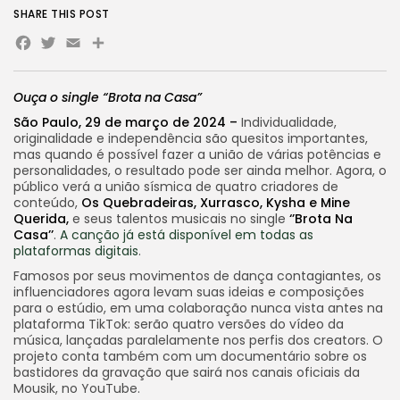
SHARE THIS POST
Facebook
Twitter
Email
Share
Ouça o single “Brota na Casa”
São Paulo, 29 de março de 2024 –
Individualidade,
originalidade e independência são quesitos importantes,
mas quando é possível fazer a união de várias potências e
personalidades, o resultado pode ser ainda melhor. Agora, o
público verá a união sísmica de quatro criadores de
conteúdo,
Os Quebradeiras, Xurrasco, Kysha e Mine
Querida,
e seus talentos musicais no single
‘’Brota Na
Casa’’
.
A canção já está disponível em todas as
plataformas digitais
.
Famosos por seus movimentos de dança contagiantes, os
influenciadores agora levam suas ideias e composições
para o estúdio, em uma colaboração nunca vista antes na
plataforma TikTok: serão quatro versões do vídeo da
música, lançadas paralelamente nos perfis dos creators. O
projeto conta também com um documentário sobre os
bastidores da gravação que sairá nos canais oficiais da
Mousik, no YouTube.