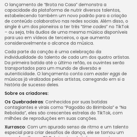
O lançamento de “Brota na Casa” demonstra a
capacidade da plataforma de nutrir diversos talentos,
estabelecendo também um novo padrão para a criação
de conteúdo colaborativo nas redes sociais. Além disso, o
single é um dos pioneiros a ter três “
time codes
” no TikTok
– ou seja, três áudios de uma mesma música disponíveis
para uso em vídeos de terceiros, o que aumenta
consideravelmente o alcance da música.
Cada parte da canção é uma celebração da
individualidade do talento de cada um dos quatro artistas.
Da primeira batida até o último refão, os ouvintes serão
transportados para um mundo de diversão e
autenticidade. O lançamento conta com
easter eggs
de
músicas já viralizadas pelos artistas, carregando em si a
história de sucesso deles.
Sobre os criadores:
Os Quebradeiras
: Conhecidos por suas batidas
contagiantes e virais como “Pagodão do Birimbola” e “Na
Rebolada”, eles são crescentes estrelas do TikTok, com
milhões de reproduções em suas canções.
Xurrasco
:
Com um apurado senso de ritmo e um talento
especial para criar desafios de dança, ele se tornou um