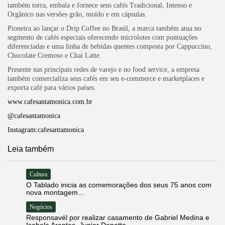
também torra, embala e fornece seus cafés Tradicional, Intenso e
Orgânico nas versões grão, moído e em cápsulas.
Pioneira ao lançar o Drip Coffee no Brasil, a marca também atua no
segmento de cafés especiais oferecendo microlotes com pontuações
diferenciadas e uma linha de bebidas quentes composta por Cappuccino,
Chocolate Cremoso e Chai Latte.
Presente nas principais redes de varejo e no food service, a empresa
também comercializa seus cafés em seu e-commerce e marketplaces e
exporta café para vários países.
www.cafesantamonica.com.br
@cafesantamonica
Instagram:cafesantamonica
Leia também
Cultura
O Tablado inicia as comemorações dos seus 75 anos com
nova montagem...
Negócios
Responsavél por realizar casamento de Gabriel Medina e
Isabela Arantes, Junior Donatto...