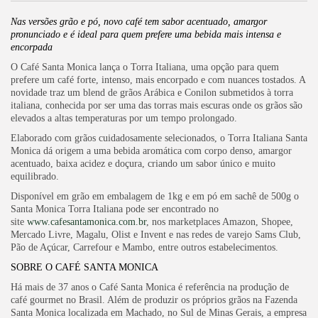
Nas versões grão e pó, novo café tem sabor acentuado, amargor
pronunciado e é ideal para quem prefere uma bebida mais intensa e
encorpada
O Café Santa Monica lança o Torra Italiana, uma opção para quem
prefere um café forte, intenso, mais encorpado e com nuances tostados. A
novidade traz um blend de grãos Arábica e Conilon submetidos à torra
italiana, conhecida por ser uma das torras mais escuras onde os grãos são
elevados a altas temperaturas por um tempo prolongado.
Elaborado com grãos cuidadosamente selecionados, o Torra Italiana Santa
Monica dá origem a uma bebida aromática com corpo denso, amargor
acentuado, baixa acidez e doçura, criando um sabor único e muito
equilibrado.
Disponível em grão em embalagem de 1kg e em pó em sachê de 500g o
Santa Monica Torra Italiana pode ser encontrado no
site
www.cafesantamonica.com.br
, nos marketplaces Amazon, Shopee,
Mercado Livre, Magalu, Olist e Invent e nas redes de varejo Sams Club,
Pão de Açúcar, Carrefour e Mambo, entre outros estabelecimentos.
SOBRE O CAFÉ SANTA MONICA
Há mais de 37 anos o Café Santa Monica é referência na produção de
café gourmet no Brasil. Além de produzir os próprios grãos na Fazenda
Santa Monica localizada em Machado, no Sul de Minas Gerais, a empresa