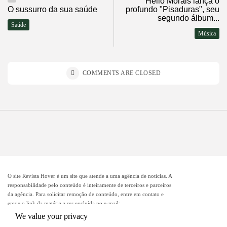
Hélio Morais lança o
O sussurro da sua saúde
profundo "Pisaduras", seu
segundo álbum...
Saúde
Música
COMMENTS ARE CLOSED
O site Revista Hover é um site que atende a uma agência de notícias. A
responsabilidade pelo conteúdo é inteiramente de terceiros e parceiros
da agência. Para solicitar remoção de conteúdo, entre em contato e
envie o link da matéria a ser excluída no e-mail:
remocao@mcomglobal.com
.
We value your privacy