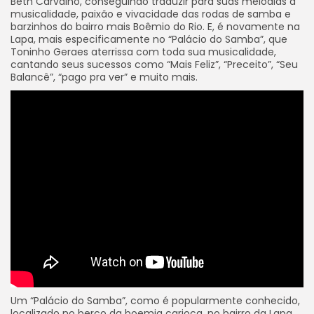
Beth Carvalho, conseguindo traduzir para suas melodias a
musicalidade, paixão e vivacidade das rodas de samba e
barzinhos do bairro mais Boêmio do Rio. E, é novamente na
Lapa, mais especificamente no “Palácio do Samba”, que
Toninho Geraes aterrissa com toda sua musicalidade,
cantando seus sucessos como “Mais Feliz”, “Preceito”, “Seu
Balancê”, “pago pra ver” e muito mais.
Um “Palácio do Samba”, como é popularmente conhecido,
localizado no berço da boemia carioca, no bairro da Lapa,