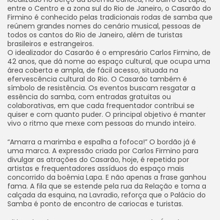
entre o Centro e a zona sul do Rio de Janeiro, o Casarão do
Firmino é conhecido pelas tradicionais rodas de samba que
reúnem grandes nomes do cenário musical, pessoas de
todos os cantos do Rio de Janeiro, além de turistas
brasileiros e estrangeiros.
O idealizador do Casarão é o empresário Carlos Firmino, de
42 anos, que dá nome ao espaço cultural, que ocupa uma
área coberta e ampla, de fácil acesso, situada na
efervescência cultural do Rio. O Casarão também é
símbolo de resistência. Os eventos buscam resgatar a
essência do samba, com entradas gratuitas ou
colaborativas, em que cada frequentador contribui se
quiser e com quanto puder. O principal objetivo é manter
vivo o ritmo que mexe com pessoas do mundo inteiro.
“Amarra a marimba e espalha a fofoca!” O bordão já é
uma marca. A expressão criada por Carlos Firmino para
divulgar as atrações do Casarão, hoje, é repetida por
artistas e frequentadores assíduos do espaço mais
concorrido da boêmia Lapa. E não apenas a frase ganhou
fama. A fila que se estende pela rua da Relação e toma a
calçada da esquina, na Lavradio, reforça que o Palácio do
Samba é ponto de encontro de cariocas e turistas.