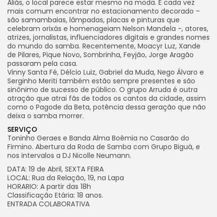
Aliás, o local parece estar mesmo na moda. É cada vez
mais comum encontrar no estacionamento decorado –
são samambaias, lâmpadas, placas e pinturas que
celebram orixás e homenageiam Nelson Mandela -, atores,
atrizes, jornalistas, influenciadores digitais e grandes nomes
do mundo do samba. Recentemente, Moacyr Luz, Xande
de Pilares, Pique Novo, Sombrinha, Feyjão, Jorge Aragão
passaram pela casa.
Vinny Santa Fé, Délcio Luiz, Gabriel da Muda, Nego Álvaro e
Serginho Meriti também estão sempre presentes e são
sinônimo de sucesso de público. O grupo Arruda é outra
atração que atrai fãs de todos os cantos da cidade, assim
como o Pagode da Beta, potência dessa geração que não
deixa o samba morrer.
SERVIÇO
Toninho Geraes e Banda Alma Boêmia no Casarão do
Firmino. Abertura da Roda de Samba com Grupo Biguá, e
nos intervalos a DJ Nicolle Neumann.
DATA: 19 de Abril, SEXTA FEIRA
LOCAL: Rua da Relação, 19, na Lapa
HORARIO: A partir das 18h
Classificação Etária: 18 anos.
ENTRADA COLABORATIVA