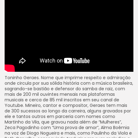
Toninho Geraes. Nome que imprime respeito e admiração
onde circula por sua sólida história com a música brasileira,
sagrando-se bastião e defensor do samba de raiz, com
mais de 200 mil ouvintes mensais nas plataformas
musicais e cerca de 85 mil inscritos em seu canal de
Youtube. Mineiro, cantor e compositor, Geraes tem mais
de 300 sucessos ao longo da carreira, alguns gravados por
ele e tantos outros em parceria com nomes como
Martinho da Vila, que gravou nada além de “Mulheres”,
Zeca Pagodinho com “Uma prova de amor”, Alma Boêmia
na voz de Diogo Nogueira e mais, como Paulinho da Viola e