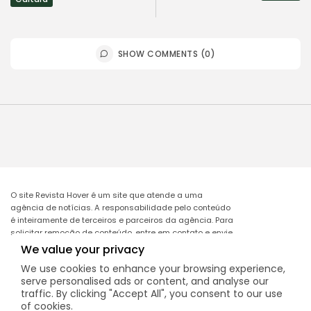
SHOW COMMENTS (0)
O site Revista Hover é um site que atende a uma
agência de notícias. A responsabilidade pelo conteúdo
é inteiramente de terceiros e parceiros da agência. Para
solicitar remoção de conteúdo, entre em contato e envie
o link da matéria a ser excluída no e-mail:
We value your privacy
remocao@mcomglobal.com
.
We use cookies to enhance your browsing experience,
serve personalised ads or content, and analyse our
traffic. By clicking "Accept All", you consent to our use
of cookies.