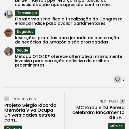
Lei de Thaysa Lippy reforça importância da
conscientização após agressão contra mãe...
Tecnologia
Plataforma simplifica a fiscalização do Congresso
e lança índice para avaliar parlamentares
Negócios
Inscrições gratuitas para jornada de aceleração
de negócios da Amazônia são prorrogadas
Saúde
Método OTO4K® oferece alternativa minimamente
invasiva para correção definitiva de orelhas
proeminentes
0
PREVIOUS POST
NEXT POST
Projeto Sérgio Ricardo
MC Kadu e DJ Perera
Memória Viva Ocupa
celebram lançamento
Universidades estreia
de EP...
com...
Música
Cultura