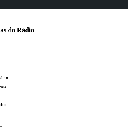
as do Rádio
dir o
para
ob o
va