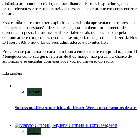
dinâmica ao mundo do rádio, compartilhando histórias inspiradoras, debaten
Sorry, you have no
0
temas relevantes e trazendo convidados especiais que prometem surpreender e
bookmarks yet.
encantar.
1
1
0
Esta estreia marca um novo capítulo na carreira da apresentadora, representa
não apenas uma expansão de seu alcance, mas também um momento de
crescimento pessoal e profissional. Seu talento, aliado à sua paixão pela
comunicação e compromisso com causas importantes, prometem fazer da No
Difusora 79.9 o novo lar de seus admiradores e ouvintes fiéis.
Preparem-se para uma jornada radiofônica emocionante e inspiradora, com T
Menegucci como sua guia. A partir de 4 de março, não percam a chance de
sintonizar e se encantar com essa nova voz no universo do rádio.
Search
Leia também
for:
Turismo
Cultura