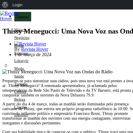
Sobre
Login
o
Famosos
WordPress
Thissy Menegucci: Uma Nova Voz nas Ond
Música
Negócios
Moda
By
Revista Hover
Famosos
1 de março de 2024
Lifestyle
Moda
Saúde
Preparem-se para sintonizar suas rádios, pois uma nova voz está prestes a inva
Turismo
ar: Thissy Menegucci! A renomada apresentadora, já aclamada pelos
telespectadores da Rede São Paulo de Televisão e da TV Barueri, está pronta 
Cultura
conquistar também os ouvintes da Nova Difusora 79.9.
Beleza
A partir do dia 4 de março, todas as manhãs serão iluminadas pela presença
Cinema
cativante de Thissy, que estreia seu próprio programa radiofônico às 10:00. S
convite do influente político e empresário Francisco Rossi, Thissy promete
Esportes
transformar as manhãs dos ouvintes com sua energia contagiante, entrevistas
instigantes e discussões pertinentes.
Com sua habilidade única de conectar-se com o público, Thissy trará uma no