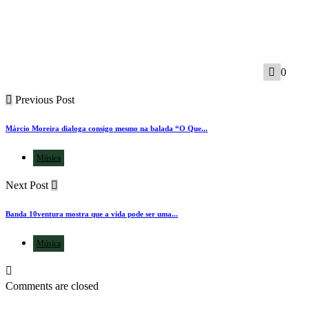
0
Previous Post
Márcio Moreira dialoga consigo mesmo na balada “O Que...
Música
Next Post
Banda 10ventura mostra que a vida pode ser uma...
Música
Comments are closed