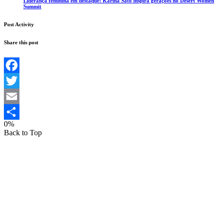
Liderança feminina em destaque: Karina Sato inspira gerações no Desert Women
Summit
Post Activity
Share this post
Facebook
Twitter
Email
0%
Share
Back to Top