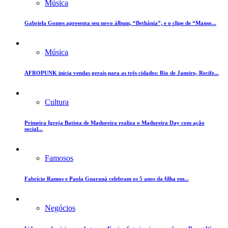
Música
Gabriela Gomes apresenta seu novo álbum, “Bethânia”, e o clipe de “Manso...
Música
AFROPUNK inicia vendas gerais para as três cidades: Rio de Janeiro, Recife...
Cultura
Primeira Igreja Batista de Madureira realiza o Madureira Day com ação
social...
Famosos
Fabrício Ramos e Paola Guaraná celebram os 5 anos da filha em...
Negócios