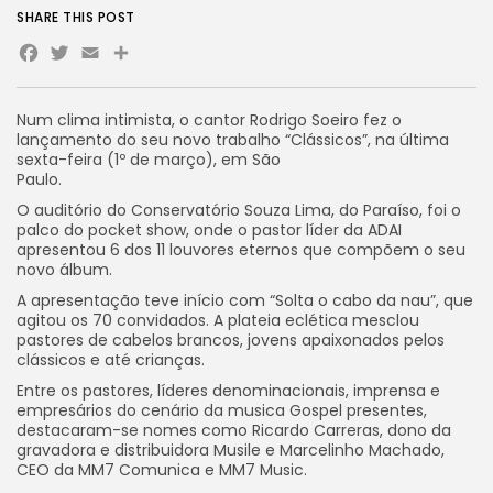
SHARE THIS POST
Facebook
Twitter
Email
Share
Num clima intimista, o cantor Rodrigo Soeiro fez o
lançamento do seu novo trabalho “Clássicos”, na última
sexta-feira (1º de março), em São
Paulo.
O auditório do Conservatório Souza Lima, do Paraíso, foi o
palco do pocket show, onde o pastor líder da ADAI
apresentou 6 dos 11 louvores eternos que compõem o seu
novo álbum.
A apresentação teve início com “Solta o cabo da nau”, que
agitou os 70 convidados. A plateia eclética mesclou
pastores de cabelos brancos, jovens apaixonados pelos
clássicos e até crianças.
Entre os pastores, líderes denominacionais, imprensa e
empresários do cenário da musica Gospel presentes,
destacaram-se nomes como Ricardo Carreras, dono da
gravadora e distribuidora Musile e Marcelinho Machado,
CEO da MM7 Comunica e MM7 Music.