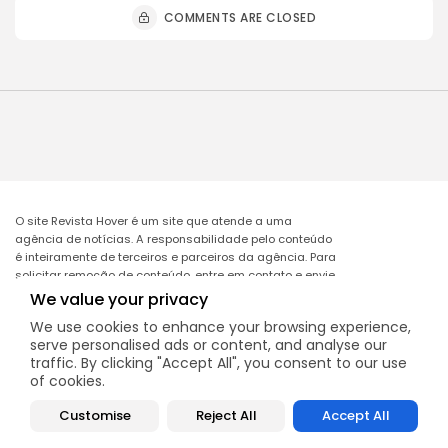
COMMENTS ARE CLOSED
O site Revista Hover é um site que atende a uma
agência de notícias. A responsabilidade pelo conteúdo
é inteiramente de terceiros e parceiros da agência. Para
solicitar remoção de conteúdo, entre em contato e envie
o link da matéria a ser excluída no e-mail:
We value your privacy
remocao@mcomglobal.com
.
We use cookies to enhance your browsing experience,
serve personalised ads or content, and analyse our
traffic. By clicking "Accept All", you consent to our use
of cookies.
Revista Hover
Customise
Reject All
Accept All