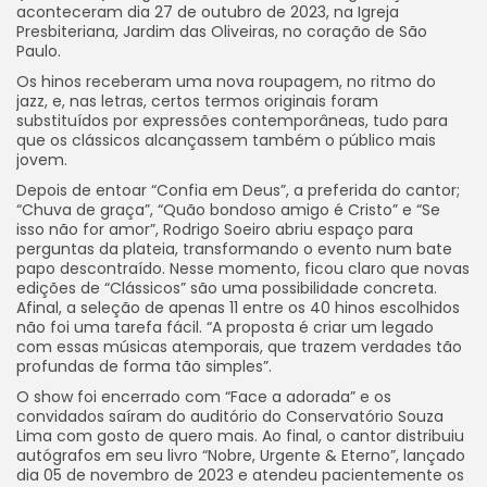
aconteceram dia 27 de outubro de 2023, na Igreja
Presbiteriana, Jardim das Oliveiras, no coração de São
Paulo.
Os hinos receberam uma nova roupagem, no ritmo do
jazz, e, nas letras, certos termos originais foram
substituídos por expressões contemporâneas, tudo para
que os clássicos alcançassem também o público mais
jovem.
Depois de entoar “Confia em Deus”, a preferida do cantor;
“Chuva de graça”, “Quão bondoso amigo é Cristo” e “Se
isso não for amor”, Rodrigo Soeiro abriu espaço para
perguntas da plateia, transformando o evento num bate
papo descontraído. Nesse momento, ficou claro que novas
edições de “Clássicos” são uma possibilidade concreta.
Afinal, a seleção de apenas 11 entre os 40 hinos escolhidos
não foi uma tarefa fácil. “A proposta é criar um legado
com essas músicas atemporais, que trazem verdades tão
profundas de forma tão simples”.
O show foi encerrado com “Face a adorada” e os
convidados saíram do auditório do Conservatório Souza
Lima com gosto de quero mais. Ao final, o cantor distribuiu
autógrafos em seu livro “Nobre, Urgente & Eterno”, lançado
dia 05 de novembro de 2023 e atendeu pacientemente os