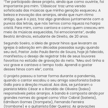
“Ter participado desse projeto, ainda que como ouvinte, foi
importante pra mim. ‘Clássicos’ traz uma versão
sofisticada das músicas que minha geração esqueceu. A
beleza e inovação dos arranjos, ainda que num ritmo
antigo, que é o jazz, traz algo grandioso juntamente com a
pureza das letras, que nós temos como riqueza na harpa
cristã. Para mim, como cantora e como quem cresceu em
meio às músicas esquecidas, foi emocionante”, avalia
Beatriz Amâncio, estudante de Direito, de 20 anos.
Segundo Soeiro, a ideia de gravar hinos que levaram as
igrejas à adoração em décadas passadas surgiu quando
seu avô, Pastor João Paulo Bento de Souza, hoje já falecido,
manifestou o desejo de registrar três de seus louvores
favoritos no estúdio de gravação do neto. “Meu avô tinha a
voz grave e cantava o tempo todo. Aprendi a gostar
desses hinos com ele”, conta.
O projeto passou a tomar forma durante a pandemia,
quando o cantor escalou o seu amigo saxofonista Esdras
Gallo para a direção musical. Aos dois, se juntaram o
pianista Mário César e o Ronaldo de Oliveira (baixo)
responsáveis pelos arranjos. A banda é composta ainda por
grandes nomes do gospel como Vítor Cabral (bateria),
Edmílson Gomes (trompete), Fernando Ferreira
(trombone) e o guitarrista Éder Queiroz. As gravações