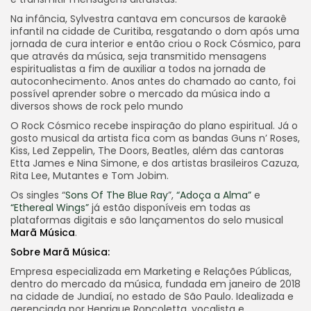
Na infância, Sylvestra cantava em concursos de karaokê
infantil na cidade de Curitiba, resgatando o dom após uma
jornada de cura interior e então criou o Rock Cósmico, para
que através da música, seja transmitido mensagens
espiritualistas a fim de auxiliar a todos na jornada de
autoconhecimento. Anos antes do chamado ao canto, foi
possível aprender sobre o mercado da música indo a
diversos shows de rock pelo mundo
O Rock Cósmico recebe inspiração do plano espiritual. Já o
gosto musical da artista fica com as bandas Guns n’ Roses,
Kiss, Led Zeppelin, The Doors, Beatles, além das cantoras
Etta James e Nina Simone, e dos artistas brasileiros Cazuza,
Rita Lee, Mutantes e Tom Jobim.
Os singles “
Sons Of The Blue Ray
”,
“Adoça a Alma”
e
“Ethereal Wings”
já estão disponíveis em todas as
plataformas digitais e são lançamentos do selo musical
Marã Música
.
Sobre Marã Música:
Empresa especializada em Marketing e Relações Públicas,
dentro do mercado da música, fundada em janeiro de 2018
na cidade de Jundiaí, no estado de São Paulo. Idealizada e
gerenciada por Henrique Roncoletta, vocalista e