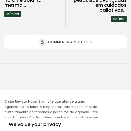
no Cine Joia na
pesquisas avançadas
mesma...
em cuidados
paliativos...
Música
Saúde
COMMENTS ARE CLOSED
O site Revista Hover é um site que atende a uma
agência de notícias. A responsabilidade pelo conteúdo
é inteiramente de terceiros e parceiros da agência. Para
solicitar remoção de conteúdo, entre em contato e envie
o link da matéria a ser excluída no e-mail:
We value your privacy
remocao@mcomglobal.com
.