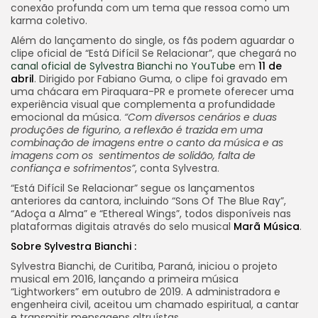
conexão profunda com um tema que ressoa como um
karma coletivo.
Além do lançamento do single, os fãs podem aguardar o
clipe oficial de “Está Difícil Se Relacionar”, que chegará no
canal oficial de Sylvestra Bianchi no YouTube
em
11 de
abril
. Dirigido por Fabiano Guma, o clipe foi gravado em
uma chácara em Piraquara-PR e promete oferecer uma
experiência visual que complementa a profundidade
emocional da música.
“Com diversos cenários e duas
produções de figurino, a reflexão é trazida em uma
combinação de imagens entre o canto da música e as
imagens com os sentimentos de solidão, falta de
confiança e sofrimentos”
, conta Sylvestra.
“Está Difícil Se Relacionar” segue os lançamentos
anteriores da cantora, incluindo “Sons Of The Blue Ray”,
“Adoça a Alma” e “Ethereal Wings”, todos disponíveis nas
plataformas digitais através do selo musical
Marã Música
.
Sobre Sylvestra Bianchi :
Sylvestra Bianchi, de Curitiba, Paraná, iniciou o projeto
musical em 2016, lançando a primeira música
“Lightworkers” em outubro de 2019. A administradora e
engenheira civil, aceitou um chamado espiritual, a cantar
e transmitir mensagens altruístas.