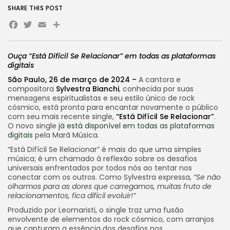
SHARE THIS POST
Facebook
Twitter
Email
Share
Ouça “Está Difícil Se Relacionar” em todas as plataformas
digitais
São Paulo, 26 de março de 2024 –
A cantora e
compositora
Sylvestra Bianchi
, conhecida por suas
mensagens espiritualistas e seu estilo único de rock
cósmico, está pronta para encantar novamente o público
com seu mais recente single,
“Está Difícil Se Relacionar”
.
O novo single
já está disponível em todas as plataformas
digitais
pela Marã Música.
“Está Difícil Se Relacionar” é mais do que uma simples
música; é um chamado à reflexão sobre os desafios
universais enfrentados por todos nós ao tentar nos
conectar com os outros. Como Sylvestra expressa,
“Se não
olharmos para as dores que carregamos, muitas fruto de
relacionamentos, fica difícil evoluir!”
Produzido por Leomaristi, o single traz uma fusão
envolvente de elementos do rock cósmico, com arranjos
que capturam a essência dos desafios nos